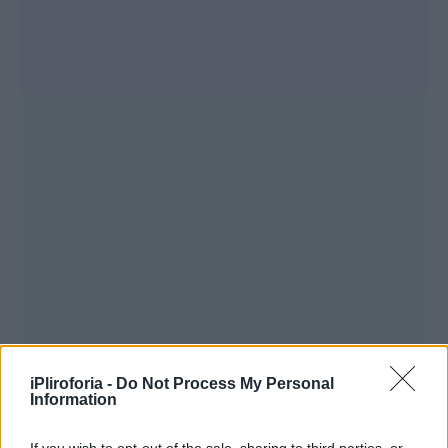
iPliroforia -
Do Not Process My Personal
Information
If you wish to opt-out of the sale, sharing to third parties, or