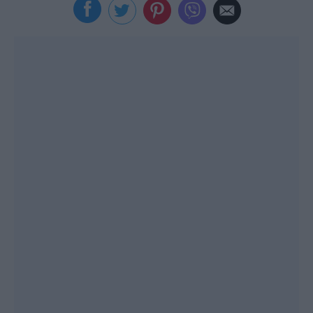
Viral
Κουζίνα
Ζώδια
Pet
Πίστη