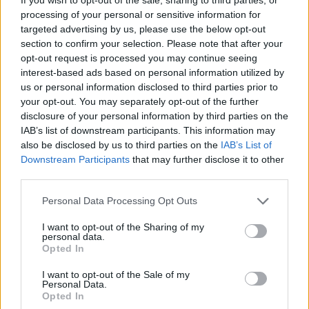
processing of your personal or sensitive information for
targeted advertising by us, please use the below opt-out
section to confirm your selection. Please note that after your
opt-out request is processed you may continue seeing
interest-based ads based on personal information utilized by
us or personal information disclosed to third parties prior to
your opt-out. You may separately opt-out of the further
disclosure of your personal information by third parties on the
Για την γυναίκα Αιγόκερω, είναι πολύ
IAB’s list of downstream participants. This information may
also be disclosed by us to third parties on the
IAB’s List of
σημαντικό ο σύζυγός της να είναι ένα άτομο
Downstream Participants
that may further disclose it to other
πάνω στο οποίο μπορεί να βασιστεί. Θέλει
third parties.
να ξέρει ότι μπορεί να τον υπολογίζει. Ότι αν
Personal Data Processing Opt Outs
εκείνη για παράδειγμα χρειαστεί να
I want to opt-out of the Sharing of my
αφοσιωθεί στην καριέρα της, εκείνος θα τα
personal data.
Opted In
καταφέρει να στηρίξει το σπίτι και τα παιδιά
και κατ’ επέκταση τα δικά της όνειρα. Θέλει
I want to opt-out of the Sale of my
Personal Data.
ο άντρας της να είναι old school, να μπορεί
Opted In