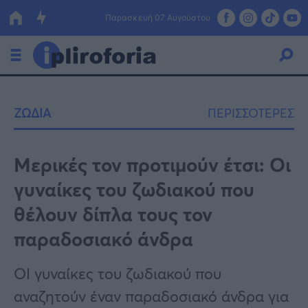
Παρασκευή 07 Αυγούστου
Ελλάδα
ΖΩΔΙΑ
ΠΕΡΙΣΣΟΤΕΡΕΣ
Οικονομία
Πολιτική
Μερικές τον προτιμούν έτσι: Οι
γυναίκες του ζωδιακού που
Τράπεζες
θέλουν δίπλα τους τον
Επιδοτήσεις
Κόσμος
παραδοσιακό άνδρα
Lifestyle
ΕΣΠΑ
OI γυναίκες του ζωδιακού που
Αθλητικά
αναζητούν έναν παραδοσιακό άνδρα για