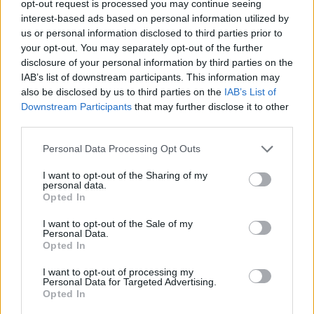
Αυτές είναι οι αντιδράσεις που έχει ο
opt-out request is processed you may continue seeing
Δίδυμος, ο Ζυγός και ο Υδροχόος στα
interest-based ads based on personal information utilized by
us or personal information disclosed to third parties prior to
δύσκολα
your opt-out. You may separately opt-out of the further
disclosure of your personal information by third parties on the
IAB’s list of downstream participants. This information may
also be disclosed by us to third parties on the
IAB’s List of
Downstream Participants
that may further disclose it to other
third parties.
Personal Data Processing Opt Outs
I want to opt-out of the Sharing of my
personal data.
Opted In
I want to opt-out of the Sale of my
Personal Data.
Opted In
ΖΩΔΙΑ
I want to opt-out of processing my
Οι ρομαντικοί του ζωδιακού: Τα τέσσερα
Personal Data for Targeted Advertising.
Opted In
ζώδια που ξεπερνούν τον εαυτό τους για