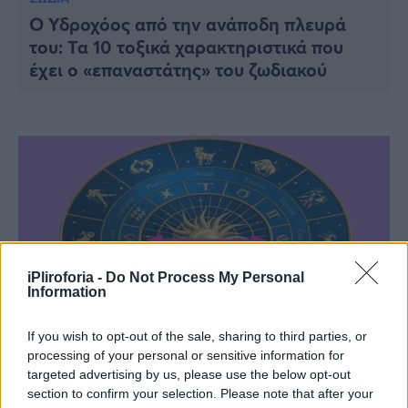
Ο Υδροχόος από την ανάποδη πλευρά
του: Τα 10 τοξικά χαρακτηριστικά που
έχει ο «επαναστάτης» του ζωδιακού
iPliroforia -
Do Not Process My Personal
Information
If you wish to opt-out of the sale, sharing to third parties, or
processing of your personal or sensitive information for
ΖΩΔΙΑ
targeted advertising by us, please use the below opt-out
Τα ζώδια του αέρα όταν εκνευρίζονται:
section to confirm your selection. Please note that after your