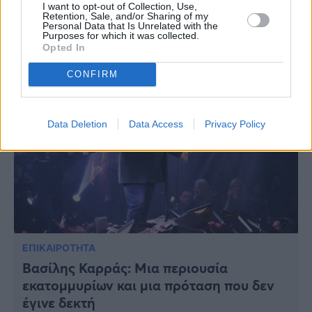
εκατομμυρίων ευρώ – Τι ακριβώς άφησε
I want to opt-out of Collection, Use,
Retention, Sale, and/or Sharing of my
στις γυναίκες της ζωής του
Personal Data that Is Unrelated with the
Purposes for which it was collected.
Opted In
CONFIRM
Data Deletion
Data Access
Privacy Policy
ΕΠΙΚΑΙΡΟΤΗΤΑ
Βασίλης Καρράς: Μια περιουσία
εκατομμυρίων και μια πρόταση που δεν
έγινε δεκτή