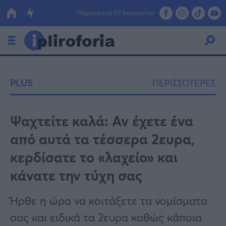
Παρασκευή 07 Αυγούστου
Ελλάδα
PLUS
ΠΕΡΙΣΣΟΤΕΡΕΣ
Οικονομία
Πολιτική
Ψαχτείτε καλά: Αν έχετε ένα
από αυτά τα τέσσερα 2ευρα,
Τράπεζες
κερδίσατε το «λαχείο» και
Επιδοτήσεις
Κόσμος
κάνατε την τύχη σας
Lifestyle
ΕΣΠΑ
Ήρθε η ώρα να κοιτάξετε τα νομίσματα
Αθλητικά
σας και ειδικά τα 2ευρα καθώς κάποια