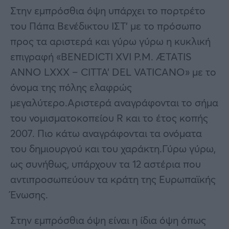
Στην εμπρόσθια όψη υπάρχει το πορτρέτο
του Πάπα Βενέδικτου ΙΣΤ’ με το πρόσωπο
προς τα αριστερά και γύρω γύρω η κυκλική
επιγραφή «BENEDICTI XVI P.M. ÆTATIS
ANNO LXXX – CITTA’ DEL VATICANO» με το
όνομα της πόλης ελαφρώς
μεγαλύτερο.Αριστερά αναγράφονται το σήμα
του νομισματοκοπείου R και το έτος κοπής
2007. Πιο κάτω αναγράφονται τα ονόματα
του δημιουργού και του χαράκτη.Γύρω γύρω,
ως συνήθως, υπάρχουν τα 12 αστέρια που
αντιπροσωπεύουν τα κράτη της Ευρωπαϊκής
Ένωσης.
Στην εμπρόσθια όψη είναι η ίδια όψη όπως