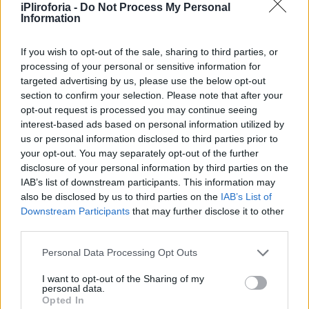
όνομα του δημιουργού «O.ROSSI» και κάτω
iPliroforia -
Do Not Process My Personal
Information
από το σήμα του νομισματοκοπείου τα
αρχικά του χαράκτη «M.C.C. INC.».
If you wish to opt-out of the sale, sharing to third parties, or
Περιμετρικά, όπως πάντα, υπάρχουν τα 12
processing of your personal or sensitive information for
targeted advertising by us, please use the below opt-out
πεντάκτινα αστέρια που αντιπροσωπεύουν
section to confirm your selection. Please note that after your
τα ευρωπαϊκά κράτη.
opt-out request is processed you may continue seeing
interest-based ads based on personal information utilized by
Η οπίσθια όψη έχει την ίδια όψη με τα άλλα
us or personal information disclosed to third parties prior to
your opt-out. You may separately opt-out of the further
κέρματα των 2 ευρώ.
disclosure of your personal information by third parties on the
IAB’s list of downstream participants. This information may
also be disclosed by us to third parties on the
IAB’s List of
Downstream Participants
that may further disclose it to other
Συνεντεύξεις 18/11/2025
third parties.
Δήμητρα Δερζέκου: «Λέω τη δική μου
Personal Data Processing Opt Outs
αλήθεια»
I want to opt-out of the Sharing of my
personal data.
Opted In