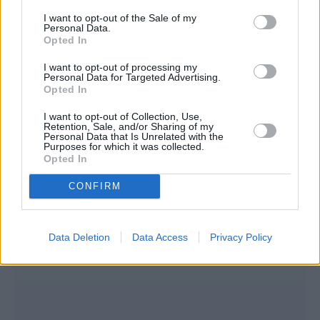
Συνεντεύξεις 18/11/2025
I want to opt-out of the Sale of my
Personal Data.
Τζεφ Μοντάνα: «Κανένας δεν μπορεί
Opted In
να σου πει ποιος είσαι»
I want to opt-out of processing my
Personal Data for Targeted Advertising.
Opted In
I want to opt-out of Collection, Use,
Retention, Sale, and/or Sharing of my
Personal Data that Is Unrelated with the
Purposes for which it was collected.
Opted In
CONFIRM
Data Deletion
Data Access
Privacy Policy