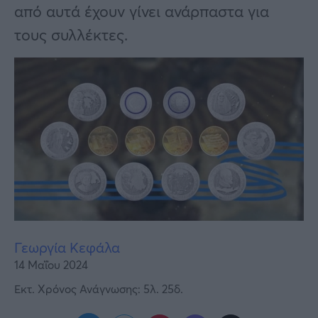
Υγεία
από αυτά έχουν γίνει ανάρπαστα για
τους συλλέκτες.
Γυναίκα
Καιρός
Γεωργία Κεφάλα
14 Μαΐου 2024
Εκτ. Χρόνος Ανάγνωσης: 5λ. 25δ.