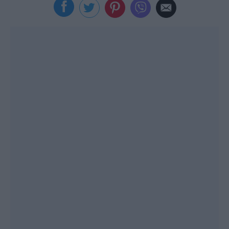
Viral
Κουζίνα
Ζώδια
Pet
Πίστη