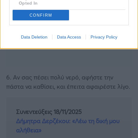
Opted In
CONFIRM
Data Deletion
Data Access
Privacy Policy
6. Αν σας πέσει πολύ νερό, αφήστε την
πάστα να καθίσει, και έπειτα αφαιρέστε λίγο.
Συνεντεύξεις 18/11/2025
Δήμητρα Δερζέκου: «Λέω τη δική μου
αλήθεια»