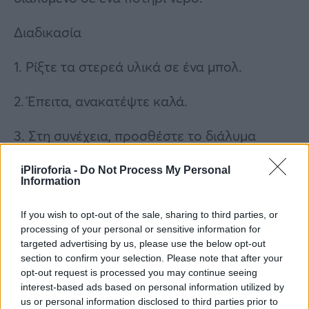
Διαδικασία
1. Ρίξτε τα στερεά υλικά σε ένα μπολ.
2. Έπειτα, ανακατέψτε καλά.
3. Στη συνέχεια, προσθέστε το διάλυμα
σαπουνιού αργά και ταυτόχρονα
iPliroforia -
Do Not Process My Personal
ανακατεύετε.
Information
4. Μετά, αποθηκεύστε σε βαζάκι με πλατύ
If you wish to opt-out of the sale, sharing to third parties, or
στόμιο, ώστε να μπορείτε να παίρνετε λίγο-
processing of your personal or sensitive information for
targeted advertising by us, please use the below opt-out
λίγο από την κορυφή της πάστας.
section to confirm your selection. Please note that after your
opt-out request is processed you may continue seeing
5. Σε περίπτωση που χρειαστεί παραπάνω
interest-based ads based on personal information utilized by
us or personal information disclosed to third parties prior to
νερό, μη φοβηθείτε να προσθέσετε, διότι δεν