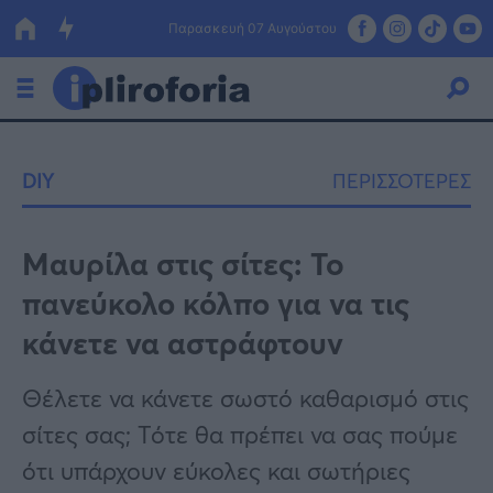
Παρασκευή 07 Αυγούστου
Ελλάδα
DIY
ΠΕΡΙΣΣΟΤΕΡΕΣ
Οικονομία
Πολιτική
Μαυρίλα στις σίτες: To
πανεύκολο κόλπο για να τις
Τράπεζες
κάνετε να αστράφτουν
Επιδοτήσεις
Κόσμος
Θέλετε να κάνετε σωστό καθαρισμό στις
Lifestyle
ΕΣΠΑ
σίτες σας; Τότε θα πρέπει να σας πούμε
Αθλητικά
ότι υπάρχουν εύκολες και σωτήριες