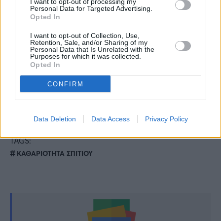
I want to opt-out of processing my
Νοσοκομείο Αεροπορίας
Personal Data for Targeted Advertising.
Opted In
Αριστοκρατικό και διαχρονικό: To σπίτι της
I want to opt-out of Collection, Use,
Retention, Sale, and/or Sharing of my
Τατιάνας Στεφανίδου στην Κηφισιά είναι
Personal Data that Is Unrelated with the
Purposes for which it was collected.
σωστό παλάτι
Opted In
CONFIRM
Είναι καλλονή και μικροδείχνει: Ο Ανδρέας
Γεωργίου μας συστήνει την μέλλουσα πεθερά
του
Data Deletion
Data Access
Privacy Policy
TAGS:
ΚΑΘΑΡΙΟΤΗΤΑ ΣΠΙΤΙΟΥ