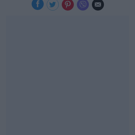
Viral
Κουζίνα
Ζώδια
Pet
Πίστη