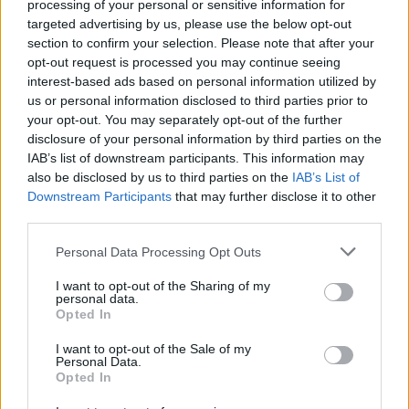
processing of your personal or sensitive information for
targeted advertising by us, please use the below opt-out
section to confirm your selection. Please note that after your
opt-out request is processed you may continue seeing
interest-based ads based on personal information utilized by
us or personal information disclosed to third parties prior to
your opt-out. You may separately opt-out of the further
disclosure of your personal information by third parties on the
IAB’s list of downstream participants. This information may
also be disclosed by us to third parties on the
IAB’s List of
Downstream Participants
that may further disclose it to other
third parties.
Personal Data Processing Opt Outs
I want to opt-out of the Sharing of my
personal data.
Opted In
Περισσότερες
Ειδήσεις σήμερα
I want to opt-out of the Sale of my
Personal Data.
Τανάγρα: Εγκατάλειψη Μιράζ 2000-5 – Σώος
Opted In
ο πιλότος, μεταφέρεται στο 251 Γενικό