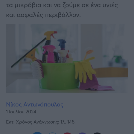
Υγεία
τα μικρόβια και να ζούμε σε ένα υγιές
και ασφαλές περιβάλλον.
Γυναίκα
Καιρός
Νίκος Αντωνόπουλος
1 Ιουλίου 2024
Εκτ. Χρόνος Ανάγνωσης: 1λ. 14δ.