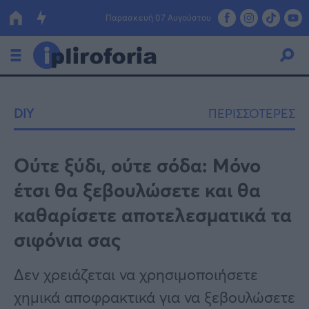
Παρασκευή 07 Αυγούστου
Ελλάδα
DIY
ΠΕΡΙΣΣΟΤΕΡΕΣ
Οικονομία
Πολιτική
Ούτε ξύδι, ούτε σόδα: Μόνο
έτσι θα ξεβουλώσετε και θα
Τράπεζες
καθαρίσετε αποτελεσματικά τα
Επιδοτήσεις
Κόσμος
σιφόνια σας
Lifestyle
ΕΣΠΑ
Δεν χρειάζεται να χρησιμοποιήσετε
Αθλητικά
χημικά αποφρακτικά για να ξεβουλώσετε