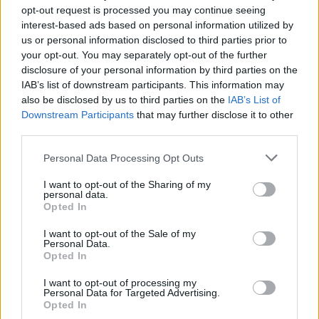
opt-out request is processed you may continue seeing
interest-based ads based on personal information utilized by
us or personal information disclosed to third parties prior to
your opt-out. You may separately opt-out of the further
disclosure of your personal information by third parties on the
IAB’s list of downstream participants. This information may
also be disclosed by us to third parties on the
IAB’s List of
Downstream Participants
that may further disclose it to other
third parties.
Personal Data Processing Opt Outs
I want to opt-out of the Sharing of my
personal data.
Opted In
Προσθέστε σόδα πλυντηρίου και στη
I want to opt-out of the Sale of my
συνέχεια να ρίξετε το νερό κατευθείαν από
Personal Data.
Opted In
τον βραστήρα απευθείας στην αποχέτευση.
I want to opt-out of processing my
Personal Data for Targeted Advertising.
Στη συνέχεια, η Nancy έδειξε τον νεροχύτη
Opted In