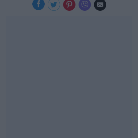
Viral
Κουζίνα
Ζώδια
Pet
Πίστη