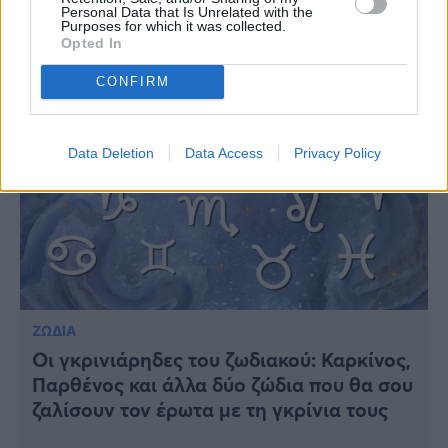
και δεν συγκινούνται εύκολα
Personal Data that Is Unrelated with the
Purposes for which it was collected.
Opted In
CONFIRM
Data Deletion
Data Access
Privacy Policy
ΖΩΔΙΑ
Οι γκρινιάρηδες του ζωδιακού: Καρκίνος,
Παρθένος και άλλα δύο ζώδια που θα σου
ζαλίσουν τον έρωτα με τη γκρίνια τους