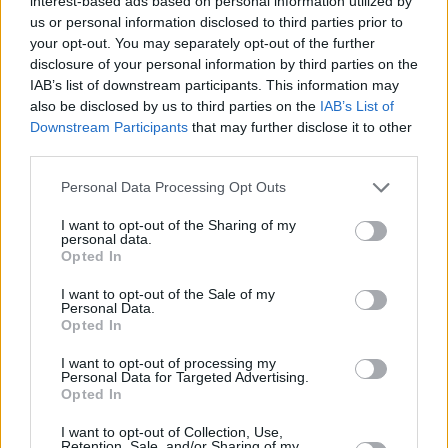
Ένας αυθεντικός Τοξότης: Τα
interest-based ads based on personal information utilized by
us or personal information disclosed to third parties prior to
χαρακτηριστικά αυτού του ζωδίου με τα
your opt-out. You may separately opt-out of the further
θετικά και τα αρνητικά τους
disclosure of your personal information by third parties on the
IAB’s list of downstream participants. This information may
also be disclosed by us to third parties on the
IAB’s List of
Downstream Participants
that may further disclose it to other
third parties.
Personal Data Processing Opt Outs
I want to opt-out of the Sharing of my
personal data.
Opted In
I want to opt-out of the Sale of my
Personal Data.
Opted In
I want to opt-out of processing my
Personal Data for Targeted Advertising.
ΖΩΔΙΑ
Opted In
Τα ζώδια που σε αφήνουν στο
«διαβάστηκε»: Σε «γράφουν» με άνεση
I want to opt-out of Collection, Use,
Retention, Sale, and/or Sharing of my