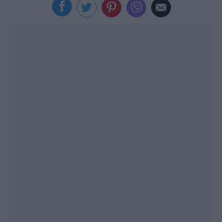
Viral
Κουζίνα
Ζώδια
Pet
Πίστη