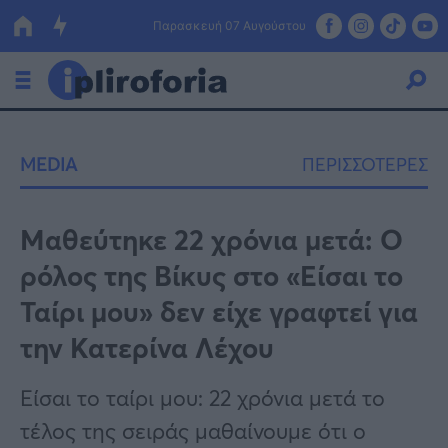
Παρασκευή 07 Αυγούστου
Ελλάδα
MEDIA
ΠΕΡΙΣΣΟΤΕΡΕΣ
Οικονομία
Πολιτική
Μαθεύτηκε 22 χρόνια μετά: Ο
ρόλος της Βίκυς στο «Είσαι το
Τράπεζες
Ταίρι μου» δεν είχε γραφτεί για
Επιδοτήσεις
Κόσμος
την Κατερίνα Λέχου
Lifestyle
ΕΣΠΑ
Είσαι το ταίρι μου: 22 χρόνια μετά το
Αθλητικά
τέλος της σειράς μαθαίνουμε ότι ο