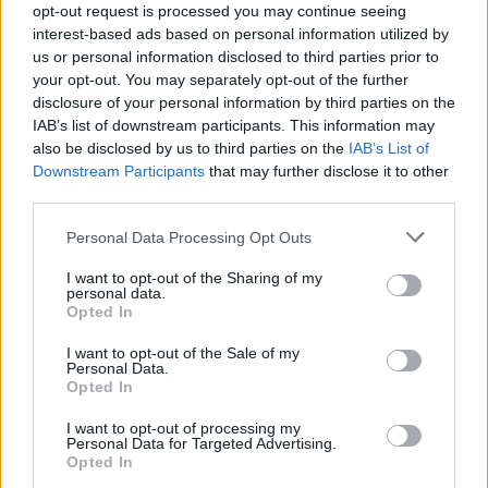
opt-out request is processed you may continue seeing
interest-based ads based on personal information utilized by
us or personal information disclosed to third parties prior to
your opt-out. You may separately opt-out of the further
disclosure of your personal information by third parties on the
IAB’s list of downstream participants. This information may
Είναι ενδιαφέρον να σκεφτούμε πώς θα ήταν
also be disclosed by us to third parties on the
IAB’s List of
η σειρά εάν η Κουλιανού είχε υποδυθεί τον
Downstream Participants
that may further disclose it to other
third parties.
ρόλο. Ίσως η ερμηνεία της θα έδινε μια
διαφορετική οπτική στο χαρακτήρα και στην
Personal Data Processing Opt Outs
εξέλιξη της ιστορίας.
I want to opt-out of the Sharing of my
personal data.
Opted In
Παρ’ όλα αυτά, η
Κατερίνα Λέχου
άφησε το
δικό της στίγμα στον ρόλο και η Βίκυ έγινε
I want to opt-out of the Sale of my
Personal Data.
ένα από τα πιο αγαπημένα πρόσωπα της
Opted In
ελληνικής τηλεόρασης.
I want to opt-out of processing my
Personal Data for Targeted Advertising.
Opted In