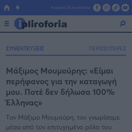
Κυριακή 09 Αυγούστου
Ελλάδα
ΣΥΝΕΝΤΕΥΞΕΙΣ
ΠΕΡΙΣΣΟΤΕΡΕΣ
Οικονομία
Πολιτική
Μάξιμος Μουμούρης: «Είμαι
περήφανος για την καταγωγή
Τράπεζες
μου. Ποτέ δεν δήλωσα 100%
Επιδοτήσεις
Κόσμος
Έλληνας»
Lifestyle
ΕΣΠΑ
Τον Μάξιμο Μουμούρη, τον γνωρίσαμε
Αθλητικά
μέσα από τον επιτυχημένο ρόλο του