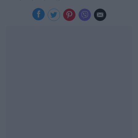
Viral
Κουζίνα
Ζώδια
Pet
Πίστη