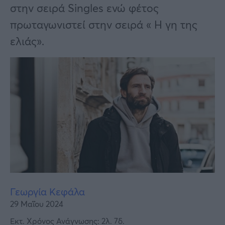
Υγεία
στην σειρά Singles ενώ φέτος
πρωταγωνιστεί στην σειρά « Η γη της
Γυναίκα
ελιάς».
Καιρός
Γεωργία Κεφάλα
29 Μαΐου 2024
Εκτ. Χρόνος Ανάγνωσης: 2λ. 7δ.