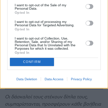
τους μεγάλος.
I want to opt-out of the Sale of my
Personal Data.
Opted In
I want to opt-out of processing my
Συνεντεύξεις 18/11/2025
Personal Data for Targeted Advertising.
Opted In
Δήμητρα Δερζέκου: «Λέω τη δική μου
αλήθεια»
I want to opt-out of Collection, Use,
Retention, Sale, and/or Sharing of my
Personal Data that Is Unrelated with the
Purposes for which it was collected.
Opted In
Συνεντεύξεις 18/11/2025
CONFIRM
Τζεφ Μοντάνα: «Κανένας δεν μπορεί
να σου πει ποιος είσαι»
Data Deletion
Data Access
Privacy Policy
Οι δάσκαλοί τους στέκουν δίπλα τους,
συμπαρίστανται, προσφέρουν κάθε βοήθεια