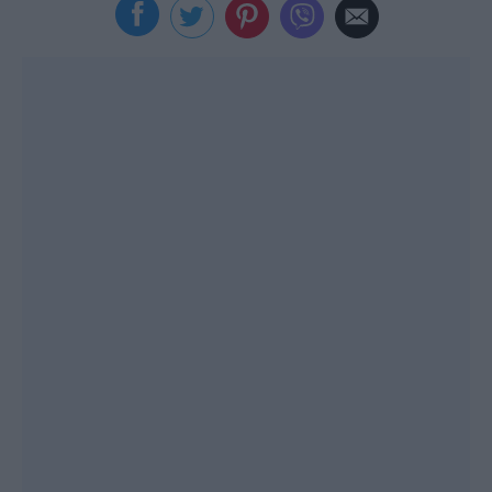
Viral
Κουζίνα
Ζώδια
Pet
Πίστη