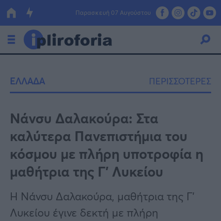
Παρασκευή 07 Αυγούστου
Ελλάδα
ΕΛΛΑΔΑ
ΠΕΡΙΣΣΟΤΕΡΕΣ
Οικονομία
Πολιτική
Νάνσυ Δαλακούρα: Στα
καλύτερα Πανεπιστήμια του
Τράπεζες
κόσμου με πλήρη υποτροφία η
Επιδοτήσεις
Κόσμος
μαθήτρια της Γ’ Λυκείου
Lifestyle
ΕΣΠΑ
Η Νάνσυ Δαλακούρα, μαθήτρια της Γ'
Αθλητικά
Λυκείου έγινε δεκτή με πλήρη