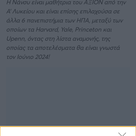
Η Νάνσυ είναι μαθήτρια του ΑΞΙΟΝ από την
Α’ Λυκείου και είναι επίσης επιλαχούσα σε
άλλα 6 πανεπιστήμια των ΗΠΑ, μεταξύ των
οποίων τα Harvard, Yale, Princeton και
Upenn, όντας στη λίστα αναμονής, της
οποίας τα αποτελέσματα θα είναι γνωστά
τον Ιούνιο 2024!