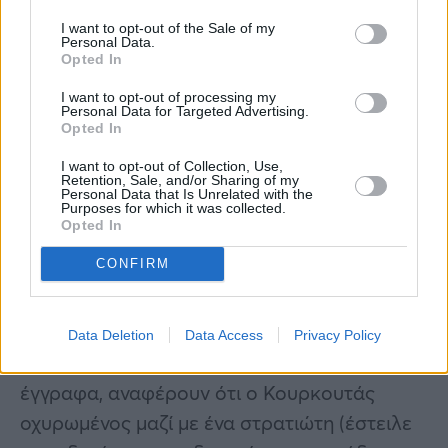
Κωνσταντίνος Κουρκουτάς: Οι
I want to opt-out of the Sale of my
Personal Data.
υπηρεσίες στην πατρίδα
Opted In
I want to opt-out of processing my
Ο Κουρκουτάς υπηρέτησε στο 192 Σύνταγμα
Personal Data for Targeted Advertising.
Τεθωρακισμένων που ανήκε στη ΧΙΧ
Opted In
Μεραρχία Τεθωρακισμένων και κλήθηκε να
I want to opt-out of Collection, Use,
Retention, Sale, and/or Sharing of my
αντιμετωπίσει τις γερμανικές φάλαγγες, που
Personal Data that Is Unrelated with the
Purposes for which it was collected.
σε διάστημα δύο ημερών πέρασαν μέσω της
Opted In
Γιουγκοσλαβίας τα Ελληνικά σύνορα.
CONFIRM
Οι κάτοικοι του χωριού Αμάραντα με τις
μαρτυρίες τους από τη μάχη, αλλά και οι
Data Deletion
Data Access
Privacy Policy
υπηρεσιακές αναφορές στα στρατιωτικά
έγγραφα, αναφέρουν ότι ο Κουρκουτάς
οχυρωμένος μαζί με ένα στρατιώτη (έστειλε