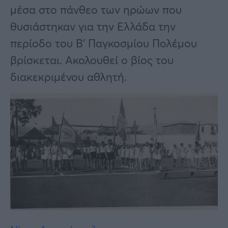
Υγεία
μέσα στο πάνθεο των ηρώων που
Γυναίκα
θυσιάστηκαν για την Ελλάδα την
περίοδο του Β’ Παγκοσμίου Πολέμου
Καιρός
βρίσκεται. Ακολουθεί ο βίος του
διακεκριμένου αθλητή.