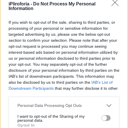
Ευελπίδων, αμέσως μετά την αποφοίτησή
iPliroforia -
Do Not Process My Personal
Information
του από το Πρακτικό Λύκειο της Καλαμάτας,
τον ανάγκασε να αποσυρθεί από τον
If you wish to opt-out of the sale, sharing to third parties, or
αθλητισμό.
processing of your personal or sensitive information for
targeted advertising by us, please use the below opt-out
section to confirm your selection. Please note that after your
opt-out request is processed you may continue seeing
interest-based ads based on personal information utilized by
us or personal information disclosed to third parties prior to
your opt-out. You may separately opt-out of the further
disclosure of your personal information by third parties on the
IAB’s list of downstream participants. This information may
also be disclosed by us to third parties on the
IAB’s List of
Downstream Participants
that may further disclose it to other
third parties.
Personal Data Processing Opt Outs
I want to opt-out of the Sharing of my
personal data.
Opted In