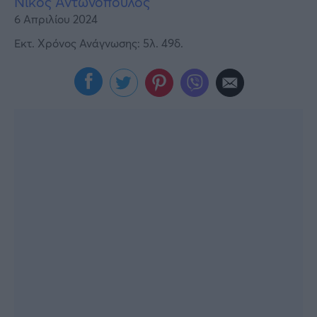
Νίκος Αντωνόπουλος
Viral
6 Απριλίου 2024
Κουζίνα
Εκτ. Χρόνος Ανάγνωσης: 5λ. 49δ.
Ζώδια
Pet
Πίστη