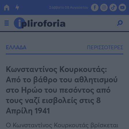
Σάββατο 08 Αυγούστου
Ελλάδα
ΕΛΛΑΔΑ
ΠΕΡΙΣΣΟΤΕΡΕΣ
Οικονομία
Πολιτική
Κωνσταντίνος Κουρκουτάς:
Από το βάθρο του αθλητισμού
Τράπεζες
στο Ηρώο του πεσόντος από
Επιδοτήσεις
Κόσμος
τους ναζί εισβολείς στις 8
Lifestyle
ΕΣΠΑ
Απρίλη 1941
Αθλητικά
Ο Κωνσταντίνος Κουρκουτάς βρίσκεται