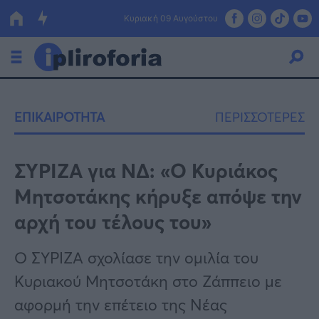
Κυριακή 09 Αυγούστου
Ελλάδα
ΕΠΙΚΑΙΡΟΤΗΤΑ
ΠΕΡΙΣΣΟΤΕΡΕΣ
Οικονομία
Πολιτική
ΣΥΡΙΖΑ για ΝΔ: «Ο Κυριάκος
Μητσοτάκης κήρυξε απόψε την
Τράπεζες
αρχή του τέλους του»
Επιδοτήσεις
Κόσμος
Ο ΣΥΡΙΖΑ σχολίασε την ομιλία του
Lifestyle
ΕΣΠΑ
Κυριακού Μητσοτάκη στο Ζάππειο με
Αθλητικά
αφορμή την επέτειο της Νέας