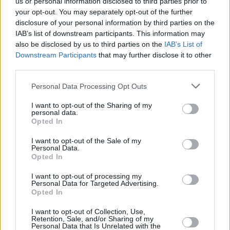
us or personal information disclosed to third parties prior to
your opt-out. You may separately opt-out of the further
disclosure of your personal information by third parties on the
IAB’s list of downstream participants. This information may
also be disclosed by us to third parties on the
IAB’s List of
«Ο αρχηγός της ΝΔ περιέγραψε μια
Downstream Participants
that may further disclose it to other
ειδυλλιακή χώρα, στην οποία προφανώς ζει
third parties.
μόνο ο ίδιος και οι «φίλοι» του. Τη διάλυση
Personal Data Processing Opt Outs
της δημόσιας Υγείας και Παιδείας τις βάφτισε
I want to opt-out of the Sharing of my
ως «μεταρρυθμίσεις», ενώ δεν τόλμησε να
personal data.
Opted In
ψελλίσει ούτε μισή λέξη σχετικά με τις
ευθύνες του για το έγκλημα των Τεμπών,
I want to opt-out of the Sale of my
Personal Data.
ακολουθώντας την τακτική του μπαζώματος,
Opted In
την οποία γνωρίζει άριστα, άλλωστε»,
I want to opt-out of processing my
σημειώνει και καταλήγει:
Personal Data for Targeted Advertising.
Opted In
I want to opt-out of Collection, Use,
Retention, Sale, and/or Sharing of my
Personal Data that Is Unrelated with the