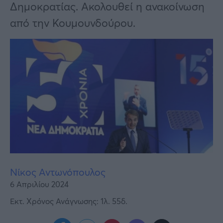
Υγεία
Δημοκρατίας. Ακολουθεί η ανακοίνωση
από την Κουμουνδούρου.
Γυναίκα
Καιρός
Νίκος Αντωνόπουλος
6 Απριλίου 2024
Εκτ. Χρόνος Ανάγνωσης: 1λ. 55δ.