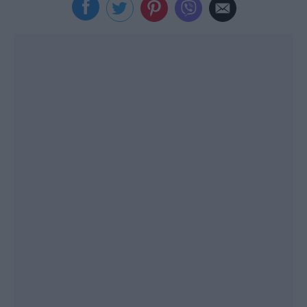
Viral
Κουζίνα
Ζώδια
Pet
Πίστη