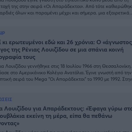
τοχή της στην σειρά «Οι Απαράδεκτοι». Από τότε καθιερώθη
καρδιές όλων και παραμένει μέχρι και σήμερα. μια εξαιρετικά
χημένη ηθοποιός. Παράλληλα, και στην προσωπική της ζωή εί
τυχής στο γάμο με τον Θάνο Κωνσταντάκη, με τον οποίο αισί
 συμπληρώσει 25 χρόνια έγγαμου […]
IP
 κι ερωτευμένοι εδώ και 26 χρόνια: Ο «άγνωστο
γος της Ρένιας Λουιζίδου σε μια σπάνια κοινή
ογραφία τους
ια Λουιζίδου γεννήθηκε στις 18 Ιουλίου 1966 στη Θεσσαλονίκη.
ασε στο Αμερικάνικο Κολέγιο Ανατόλια. Έγινε γνωστή από την
πτική σειρά του Mega “Οι Απαράδεκτοι” το 1990 με 1992. Στην
ραση η Ρένια Λουιζίδου έχει εμφανιστεί είτε ως πρωταγωνίστ
ως απλή συμμετοχή στις σειρές: Οι Αυθαίρετοι, Οι Απαράδεκτοι
ρέτου, Οι Τρεις Χάριτες, Πλάκας μέλαθρον, Μάνα […]
ΣΕΙΣ
α Λουιζίδου για Απαράδεκτους: «Έφαγα γύρω στ
ουβλάκια εκείνη τη μέρα, είπα θα πεθάνω
γοντας»