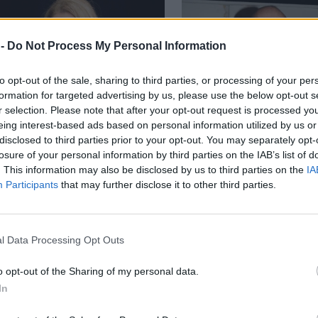
 -
Do Not Process My Personal Information
to opt-out of the sale, sharing to third parties, or processing of your per
formation for targeted advertising by us, please use the below opt-out s
r selection. Please note that after your opt-out request is processed y
eing interest-based ads based on personal information utilized by us or
ΝΤΕΥΞΕΙΣ
LIFESTYLE
disclosed to third parties prior to your opt-out. You may separately opt-
α Λουιζίδου: Η ηλικία,
Ο «άγνωστος» σύζυ
losure of your personal information by third parties on the IAB’s list of
παράπονο» από τα
Ρένιας Λουιζίδου:
. This information may also be disclosed by us to third parties on the
IA
a και η αποκάλυψη για
Αθόρυβος, 20 χρόν
Participants
that may further disclose it to other third parties.
χαρακτήρα της
πλευρό της
l Data Processing Opt Outs
IP
o opt-out of the Sharing of my personal data.
α Λουιζίδου: «Δεν έχω ιδέα πως έχει κρατήσει ο
In
ς μου τόσα χρόνια»