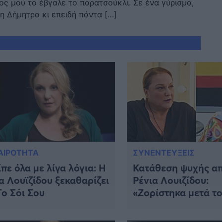
ς μού το έβγαλε το παρατσούκλι. Σε ένα γύρισμα,
η Δήμητρα κι επειδή πάντα […]
ΑΙΡΟΤΗΤΑ
ΣΥΝΕΝΤΕΥΞΕΙΣ
ίπε όλα με λίγα λόγια: Η
Κατάθεση ψυχής απ
α Λουϊζίδου ξεκαθαρίζει
Ρένια Λουιζίδου:
Το Σόι Σου
«Ζορίστηκα μετά τ
“Απαράδεκτους” – Δ
οικονομική άνεση»