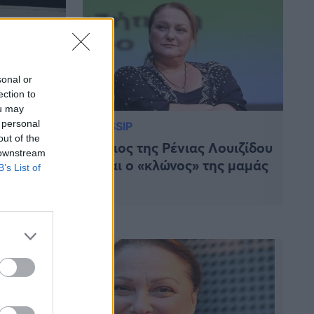
sonal or
ection to
ou may
 personal
GOSSIP
out of the
γος της
Ο γιος της Ρένιας Λουιζίδου
 downstream
είναι ο «κλώνος» της μαμάς
B’s List of
ια στο
του