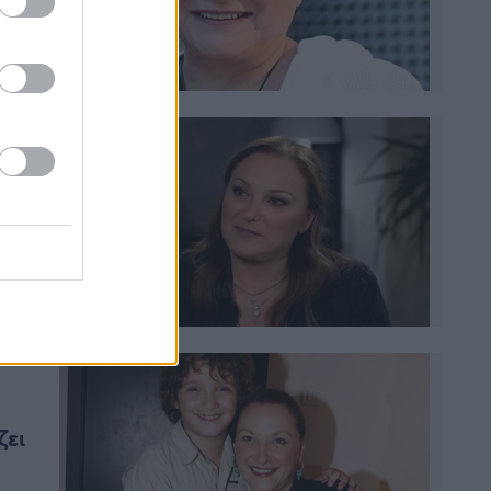
ιός
ένια
ως
ον
 ο
μου
 το
τον
λειά
ζει