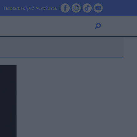
Παρασκευή 07 Αυγούστου
Viral
Κουζίνα
Ζώδια
Pet
Πίστη