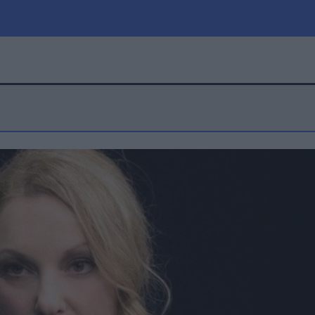
μία
Πολιτική
Τράπεζες
Επιδοτήσεις
le
Αθλητικά
ΕΣΠΑ
α
Καιρός