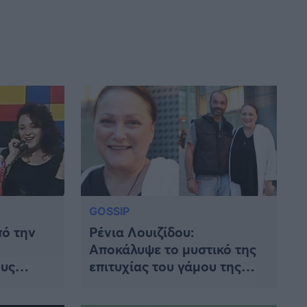
GOSSIP
ό την
Ρένια Λουιζίδου:
Αποκάλυψε το μυστικό της
ους
επιτυχίας του γάμου της
εν είχα
μετά από 20 χρόνια