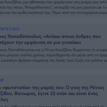
ια Λουιζίδου, μια ηθοποιός που χαράκτηκε στη μνήμη μας από
εία της στους “Απαράδεκτους”, συνεχίζει να μας μαγεύει με το
το και την αυθεντικότητά της. Πέρα από την επιτυχημένη καρ
η Ρένια Λουιζίδου έχει χτίσει και μια ευτυχισμένη οικογένεια. Μα
ν σύζυγό της, Θάνο Κωνσταντάκη, μετρούν 25 χρόνια γάμου,
α αγάπη […]
ΝΤΕΥΞΕΙΣ
ρος Παπαδόπουλος: «Ανήκω στους άνδρες που
έχουν την εμφάνιση σε μια γυναίκα»
ρος Παπαδόπουλος κα η Ρένια Λουιζίδου θυμούνται τη γνωρι
που μετράει πολλά χρόνια, παραδέχονται ότι μέσα από το έργ
 Laundry» βρήκαν κομμάτια της δικής τους ζωής και μιλάνε γι
βλεπαν τον έρωτα ως νέοι. Η Ρένια Λουιζίδου είπε πως είναι
τον να δεις το «Sexy Laundry» και να μην σκεφτείς […]
IP
ι «φωτοτυπία» της μαμάς του: Ο γιος της Ρένιας
ζίδου, Βίκτωρας, έγινε 22 ετών και είναι ένας
κλος
ια Λουιζίδου έγινε γνωστή στο τηλεοπτικό κοινό μέσα από τη