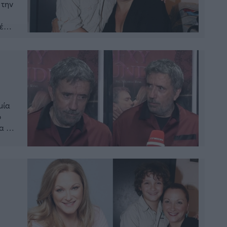
 την
ιέρα
ζί
μία
ο
α το