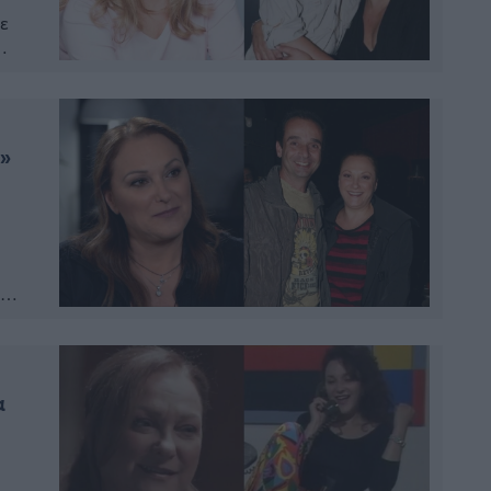
κε
ναι
ως
ς»
ρια
, Εξ
α