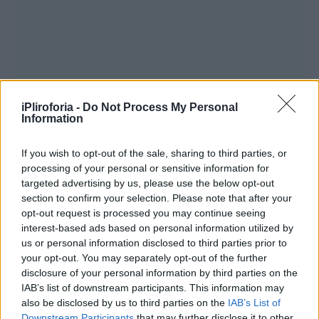
iPliroforia -
Do Not Process My Personal
Information
If you wish to opt-out of the sale, sharing to third parties, or
processing of your personal or sensitive information for
targeted advertising by us, please use the below opt-out
Όσο για την εικόνα της σημερινής γυναίκας
section to confirm your selection. Please note that after your
σχολίασε: «Χωρίσει δεν χωρίσει η γυναίκα θα
opt-out request is processed you may continue seeing
δεχτεί πίεση κοινωνική, στο πώς δείχνεις και
interest-based ads based on personal information utilized by
us or personal information disclosed to third parties prior to
αν κρατάς κομμάτι από τη νεότητα σου δεν
your opt-out. You may separately opt-out of the further
έχει να κάνει με το αν είσαι παντρεμένη,
disclosure of your personal information by third parties on the
IAB’s list of downstream participants. This information may
ανύπαντρη αν είσαι ηθοποιός ή υπάλληλος
also be disclosed by us to third parties on the
IAB’s List of
σε τράπεζα. Έχει να κάνει με το πρότυπο της
Downstream Participants
that may further disclose it to other