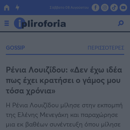
Σάββατο 08 Αυγούστου
Ελλάδα
GOSSIP
ΠΕΡΙΣΣΟΤΕΡΕΣ
Οικονομία
Πολιτική
Ρένια Λουιζίδου: «Δεν έχω ιδέα
πως έχει κρατήσει ο γάμος μου
Τράπεζες
τόσα χρόνια»
Επιδοτήσεις
Κόσμος
Η Ρένια Λουιζίδου μίλησε στην εκπομπή
Lifestyle
ΕΣΠΑ
της Ελένης Μενεγάκη και παραχώρησε
Αθλητικά
μια εκ βαθέων συνέντευξη όπου μίλησε