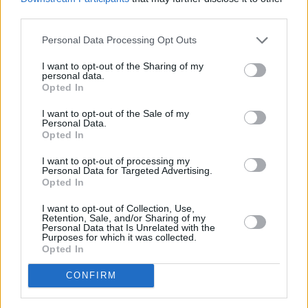
third parties.
γυναίκας.
Personal Data Processing Opt Outs
Στη γενιά της μάνας μου δεν θυμάμαι με τις
I want to opt-out of the Sharing of my
φίλες της να περνάνε σοβαρή κρίση γιατί τα
personal data.
Opted In
χρόνια περνούν…βεβαίως το σχολίαζαν αλλά
υπήρχε μεγαλύτερη αποδοχή και συμφιλίωση
I want to opt-out of the Sale of my
Personal Data.
με την εικόνα τους».
Opted In
I want to opt-out of processing my
Personal Data for Targeted Advertising.
Opted In
I want to opt-out of Collection, Use,
Retention, Sale, and/or Sharing of my
Personal Data that Is Unrelated with the
Purposes for which it was collected.
Opted In
CONFIRM