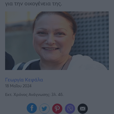
Υγεία
για την οικογένεια της.
Γυναίκα
Καιρός
Γεωργία Κεφάλα
18 Μαΐου 2024
Εκτ. Χρόνος Ανάγνωσης: 3λ. 4δ.