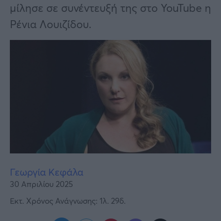
Υγεία
μίλησε σε συνέντευξή της στο YouTube η
Ρένια Λουιζίδου.
Γυναίκα
Καιρός
Γεωργία Κεφάλα
30 Απριλίου 2025
Εκτ. Χρόνος Ανάγνωσης: 1λ. 29δ.