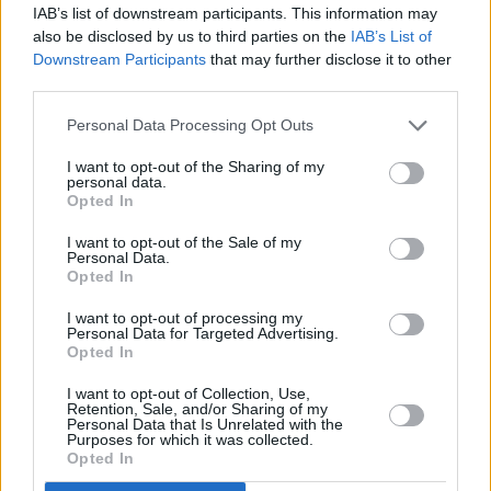
Περισσότερες
Ειδήσεις σήμερα
IAB’s list of downstream participants. This information may
also be disclosed by us to third parties on the
IAB’s List of
Downstream Participants
that may further disclose it to other
Τώρα λάχανα, τότε πορτοκάλια: Ο ίδιος
third parties.
οδηγός της νταλίκας την είχε «πατήσει» ξανά
Personal Data Processing Opt Outs
με ντεραπάρισμα
I want to opt-out of the Sharing of my
personal data.
Καιρός: Έκτακτο δελτίο επιδείνωσης από την
Opted In
ΕΜΥ – Πού θα «χτυπήσουν» βροχές και
I want to opt-out of the Sale of my
καταιγίδες
Personal Data.
Opted In
Τραγωδία: Εντοπίστηκε απανθρακωμένη
I want to opt-out of processing my
Personal Data for Targeted Advertising.
σορός ηλικιωμένου μετά από φωτιά σε σπίτι
Opted In
TAGS:
I want to opt-out of Collection, Use,
Retention, Sale, and/or Sharing of my
ΡΕΝΙΑ ΛΟΥΙΖΙΔΟΥ
Personal Data that Is Unrelated with the
Purposes for which it was collected.
Opted In