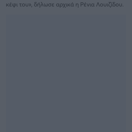
κέφι του», δήλωσε αρχικά η Ρένια Λουιζίδου.