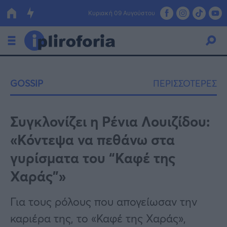
Κυριακή 09 Αυγούστου
Ελλάδα
GOSSIP
ΠΕΡΙΣΣΟΤΕΡΕΣ
Οικονομία
Πολιτική
Συγκλονίζει η Ρένια Λουιζίδου:
«Κόντεψα να πεθάνω στα
Τράπεζες
γυρίσματα του “Καφέ της
Επιδοτήσεις
Κόσμος
Χαράς”»
Lifestyle
ΕΣΠΑ
Για τους ρόλους που απογείωσαν την
Αθλητικά
καριέρα της, το «Καφέ της Χαράς»,