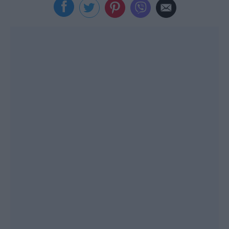
Viral
Κουζίνα
Ζώδια
Pet
Πίστη