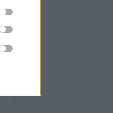
Θλίψη: Έφυγε από τη ζωή
γνωστός Έλληνας ηθοποιός
λύ
ού
η