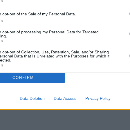
In
 την συνέντευξη
o opt-out of the Sale of my Personal Data.
κρή ηλικία εξαιτίας των “Απαράδεκτων”. Ήμουν πο
In
ροηγούμενο στίγμα. Αυτό είχε όλα τα καλά του Θε
to opt-out of processing my Personal Data for Targeted
πιστία. Θεωρούσαν το σίριαλ πολύ εμπορικό.
ing.
In
 πρώτα δέκα χρόνια, ώστε να πάρω μία κατεύθυνσ
o opt-out of Collection, Use, Retention, Sale, and/or Sharing
ersonal Data that Is Unrelated with the Purposes for which it
α να αναπαράγω μόνο το κορίτσι του Βλάσση, ένα
lected.
In
 μετά τους “Απαράδεκτους”, δεν είχα οικονομική
όμουν», είπε αρχικά η Ρένια Λουιζίδου.
CONFIRM
Data Deletion
Data Access
Privacy Policy