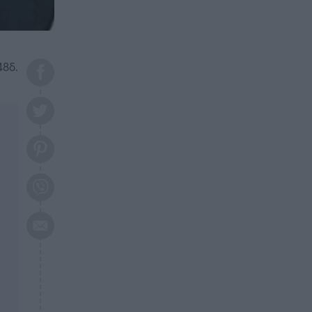
το 2026: Πότε θα έρθει η
μεγάλη αλλαγή
ΕΠΙΚΑΙΡΟΤΗΤΑ
20:45
Τραγωδία στη Λάρισα: Νεκρός
48δ.
50χρονος με αδιανόητο τρόπο
ΥΓΕΙΑ
20:20
Ελάχιστοι τη γνωρίζουν: Η
βιταμίνη που καταπολεμά
κατάθλιψη, κούραση, κόπωση
ΕΠΙΚΑΙΡΟΤΗΤΑ
19:50
ΕΚΤΑΚΤΟ: Σεισμός τώρα στην
Αττική
ΕΠΙΚΑΙΡΟΤΗΤΑ
19:20
«Συναγερμός» τώρα στη
Γλυφάδα
ΕΠΙΚΑΙΡΟΤΗΤΑ
18:45
Θλίψη: Πέθανε πολύτεκνη