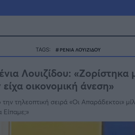
μία
Πολιτική
Τράπεζες
TAGS:
ΡΕΝΙΑ ΛΟΥΙΖΙΔΟΥ
Επιδοτήσεις
le
Αθλητικά
νια Λουιζίδου: «Ζορίστηκα 
ΕΣΠΑ
 είχα οικονομική άνεση»
α
Καιρός
ό την τηλεοπτική σειρά «Οι Απαράδεκτοι» μί
 Είπαμε;»