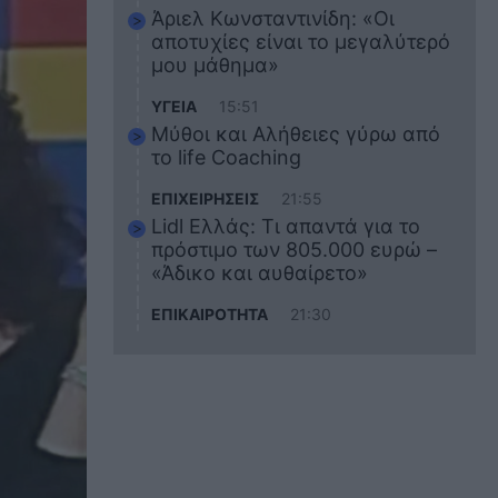
Άριελ Κωνσταντινίδη: «Οι
αποτυχίες είναι το μεγαλύτερό
μου μάθημα»
ΥΓΕΙΑ
15:51
Μύθοι και Αλήθειες γύρω από
το life Coaching
ΕΠΙΧΕΙΡΗΣΕΙΣ
21:55
Lidl Ελλάς: Τι απαντά για το
πρόστιμο των 805.000 ευρώ –
«Άδικο και αυθαίρετο»
ΕΠΙΚΑΙΡΟΤΗΤΑ
21:30
Στο εκπαιδευτικό του ταξίδι
σκοτώθηκε ο 20χρονος
ναυτικός του Blue Star Chios –
Πώς έγινε το τραγικό
δυστύχημα
ΖΩΔΙΑ
21:10
Αυτά τα 3 ζώδια θα πετύχουν