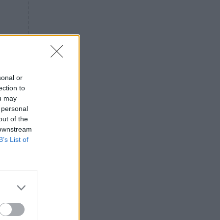
«ενόχληση» με τους πολίτες
για τα Τέμπη- «Αυτή η χώρα
είχε και άλλα δυστυχήματα»
ΠΙΣΤΗ
16:09
Μήτηρ του Ιησού: Προσευχή
στην Παναγία για τις δύσκολες
στιγμές
sonal or
ection to
ΥΓΕΙΑ
15:42
ou may
Συναγερμός στις ευρωπαϊκές
 personal
αγορές: Ανακαλούνται
out of the
πεπόνια και σταφύλια με
 downstream
φυτοφάρμακα
B’s List of
GOSSIP
15:12
Νεφέλη Μεγκ: Το βίντεο για τη
Σίσσυ Χρηστίδου έφερε
αντιδράσεις – «Είμαστε ok με
τα ενέσιμα;»
ΕΛΛΑΔΑ
14:46