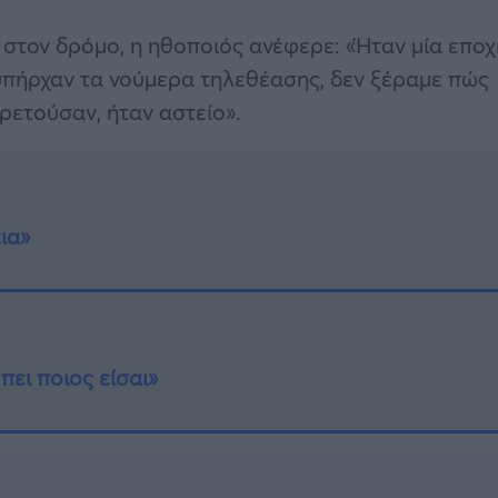
στον δρόμο, η ηθοποιός ανέφερε: «Ήταν μία εποχ
υπήρχαν τα νούμερα τηλεθέασης, δεν ξέραμε πώς
ιρετούσαν, ήταν αστείο».
ια»
πει ποιος είσαι»