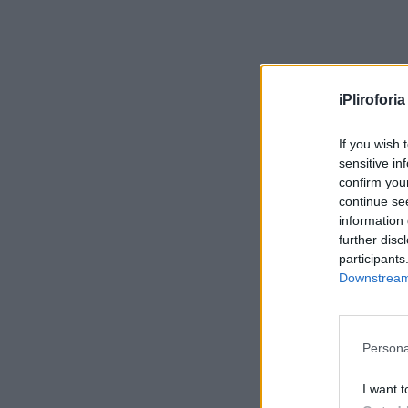
iPliroforia
If you wish 
sensitive in
confirm you
continue se
information 
further disc
participants
Downstream 
Persona
I want t