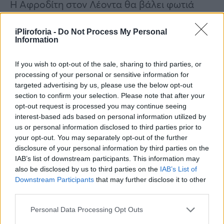
Η Αφροδίτη στον Λέοντα θα βάλει φωτιά
στην ερωτική σας ζωή και θα εμπλουτίσει τις
iPliroforia -
Do Not Process My Personal
σχέσεις σας με έξαψη και ενθουσιασμό. Η
Information
θέση αυτή θα σας χαρίσει αυτοπεποίθηση,
σιγουριά και τόλμη και δεν θα διστάσετε να
If you wish to opt-out of the sale, sharing to third parties, or
processing of your personal or sensitive information for
διεκδικήσετε το αντικείμενο του πόθου σας
targeted advertising by us, please use the below opt-out
και να εκφράσετε το ερωτικό σας
section to confirm your selection. Please note that after your
opt-out request is processed you may continue seeing
ενδιαφέρον με αμεσότητα. Μπορεί τώρα να
interest-based ads based on personal information utilized by
μην είστε έτοιμοι να δεσμευτείτε και να
us or personal information disclosed to third parties prior to
ξεκινήσετε μια καινούρια σχέση, όμως θα
your opt-out. You may separately opt-out of the further
disclosure of your personal information by third parties on the
νιώσετε έντονη την ανάγκη να φλερτάρετε,
IAB’s list of downstream participants. This information may
να περάσετε καλά και να δώσετε
also be disclosed by us to third parties on the
IAB’s List of
Downstream Participants
that may further disclose it to other
προτεραιότητα στις προσωπικές σας
third parties.
επιθυμίες. Εάν είστε αδέσμευτοι,
Personal Data Processing Opt Outs
ετοιμαστείτε να ζήσετε έντονες στιγμές και