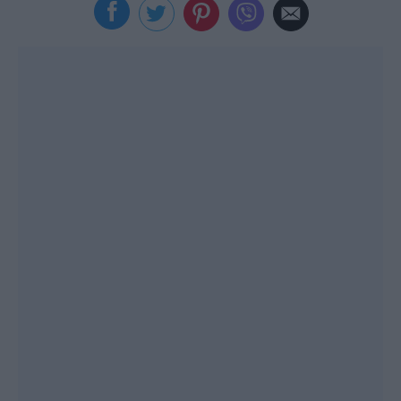
Viral
Κουζίνα
Ζώδια
Pet
Πίστη