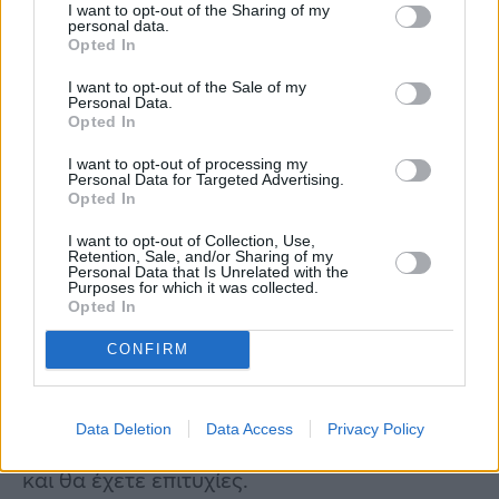
να κάνετε νέες γνωριμίες οι οποίες θα σας
I want to opt-out of the Sharing of my
personal data.
χαροποιήσουν και θα σας κάνουν να
Opted In
αισθανθείτε ποθητοί. Δεν αποκλείεται ο
I want to opt-out of the Sale of my
Personal Data.
έρωτας να σας χτυπήσει την πόρτα μέσα σε
Opted In
αυτό το διάστημα ή να έρθετε πιο κοντά με
I want to opt-out of processing my
ένα πρόσωπο που θα σας ανεβάζει την
Personal Data for Targeted Advertising.
Opted In
αυτοπεποίθηση στα ύψη. Εάν είστε ήδη
δεσμευμένοι, η Αφροδίτη στον Λέοντα θα
I want to opt-out of Collection, Use,
Retention, Sale, and/or Sharing of my
Personal Data that Is Unrelated with the
σας βοηθήσει να αναθερμάνετε τις σχέσεις
Purposes for which it was collected.
Opted In
σας και να απολαύσετε όμορφες στιγμές με
το ταίρι σας, αλλά και τα παιδιά σας, αφού το
CONFIRM
κλίμα θα είναι χαρούμενο και ανάλαφρο.
Επιπλέον, εάν είστε καλλιτέχνες αυτό το
Data Deletion
Data Access
Privacy Policy
διάστημα θα είναι πολύ δημιουργικό για εσάς
και θα έχετε επιτυχίες.