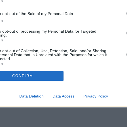
In
ρήματα αυτό το καλοκαίρι
o opt-out of the Sale of my Personal Data.
In
to opt-out of processing my Personal Data for Targeted
ing.
In
ναι πιθανό να ξεκινήσετε με ευημερία τη σεζόν σα
 χρήματα και συχνά προσελκύει περιουσιακά στοιχε
o opt-out of Collection, Use, Retention, Sale, and/or Sharing
ersonal Data that Is Unrelated with the Purposes for which it
ι. Αυτή η σεζόν είναι καλή για συγκεκριμένες,
lected.
In
τόχους για τον εαυτό σου. Τα βήματα που κάνετε
περαιτέρω αφθονία στο μέλλον σας. Αναμένετε να
CONFIRM
 έχετε κάνει, είτε οικονομικές είτε
υημερία και τη γενναιοδωρία στη ζωή σας.
Data Deletion
Data Access
Privacy Policy