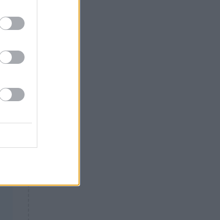
Θλίψη: Έφυγε από τη ζωή
γνωστός Έλληνας ηθοποιός
ς,
ία,