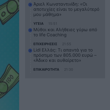
Άριελ Κωνσταντινίδη: «Οι
αποτυχίες είναι το μεγαλύτερό
μου μάθημα»
ΥΓΕΙΑ
15:51
Μύθοι και Αλήθειες γύρω από
το life Coaching
ΕΠΙΧΕΙΡΗΣΕΙΣ
21:55
Lidl Ελλάς: Τι απαντά για το
πρόστιμο των 805.000 ευρώ –
«Άδικο και αυθαίρετο»
ΕΠΙΚΑΙΡΟΤΗΤΑ
21:30
Στο εκπαιδευτικό του ταξίδι
σκοτώθηκε ο 20χρονος
ναυτικός του Blue Star Chios –
Πώς έγινε το τραγικό
δυστύχημα
ΖΩΔΙΑ
21:10
Αυτά τα 3 ζώδια θα πετύχουν