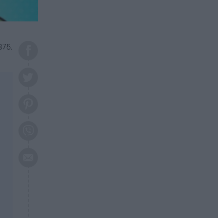
το 2026: Πότε θα έρθει η
μεγάλη αλλαγή
ΕΠΙΚΑΙΡΟΤΗΤΑ
20:45
Τραγωδία στη Λάρισα: Νεκρός
37δ.
50χρονος με αδιανόητο τρόπο
ΥΓΕΙΑ
20:20
Ελάχιστοι τη γνωρίζουν: Η
βιταμίνη που καταπολεμά
κατάθλιψη, κούραση, κόπωση
ΕΠΙΚΑΙΡΟΤΗΤΑ
19:50
ΕΚΤΑΚΤΟ: Σεισμός τώρα στην
Αττική
ΕΠΙΚΑΙΡΟΤΗΤΑ
19:20
«Συναγερμός» τώρα στη
Γλυφάδα
ΕΠΙΚΑΙΡΟΤΗΤΑ
18:45
Θλίψη: Πέθανε πολύτεκνη