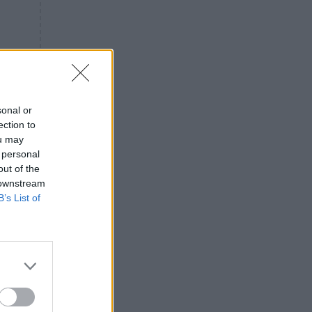
«ενόχληση» με τους πολίτες
για τα Τέμπη- «Αυτή η χώρα
είχε και άλλα δυστυχήματα»
ΠΙΣΤΗ
16:09
Μήτηρ του Ιησού: Προσευχή
στην Παναγία για τις δύσκολες
στιγμές
sonal or
ection to
ΥΓΕΙΑ
15:42
ou may
Συναγερμός στις ευρωπαϊκές
 personal
αγορές: Ανακαλούνται
out of the
πεπόνια και σταφύλια με
 downstream
φυτοφάρμακα
B’s List of
GOSSIP
15:12
Νεφέλη Μεγκ: Το βίντεο για τη
Σίσσυ Χρηστίδου έφερε
αντιδράσεις – «Είμαστε ok με
τα ενέσιμα;»
ΕΛΛΑΔΑ
14:46