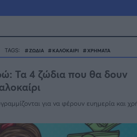
μία
Πολιτική
Τράπεζες
TAGS:
ΖΩΔΙΑ
ΚΑΛΟΚΑΙΡΙ
ΧΡΗΜΑΤΑ
Επιδοτήσεις
le
Αθλητικά
ώ: Τα 4 ζώδια που θα δουν
ΕΣΠΑ
αλοκαίρι
α
Καιρός
θυγραμμίζονται για να φέρουν ευημερία και χ