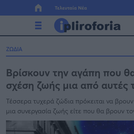
Τελευταία Νέα
Ελλάδα
Οικονο
ΖΩΔΙΑ
Κόσμος
Lifesty
Βρίσκουν την αγάπη που θα
σχέση ζωής μια από αυτές τ
Υγεία
Γυναίκ
Τέσσερα τυχερά ζώδια πρόκειται να βρουν
μια συνεργασία ζωής είτε που θα βρουν το