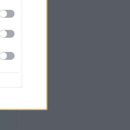
Θλίψη: Έφυγε από τη ζωή
γνωστός Έλληνας ηθοποιός
α.