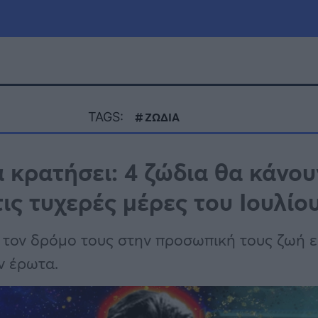
μία
Πολιτική
Τράπεζες
TAGS:
ΖΩΔΙΑ
Επιδοτήσεις
le
Αθλητικά
 κρατήσει: 4 ζώδια θα κάνου
ΕΣΠΑ
ις τυχερές μέρες του Ιουλίο
α
Καιρός
 τον δρόμο τους στην προσωπική τους ζωή ε
ν έρωτα.