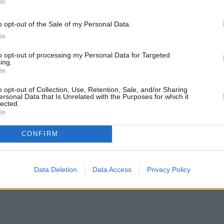
 ζώδια θα ωφεληθούν ιδιαίτερα από τη σύναψη
In
μήνα. Επιπλέον, η συνεργασία με έναν μέντορα ή
o opt-out of the Sale of my Personal Data.
ση, ευτυχία και αφθονία για αυτά τα τυχερά ζώδι
In
α.
to opt-out of processing my Personal Data for Targeted
ing.
In
 πριν από τις 15 Ιουλίου
o opt-out of Collection, Use, Retention, Sale, and/or Sharing
ersonal Data that Is Unrelated with the Purposes for which it
lected.
In
CONFIRM
Data Deletion
Data Access
Privacy Policy