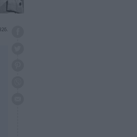
το 2026: Πότε θα έρθει η
μεγάλη αλλαγή
ΕΠΙΚΑΙΡΟΤΗΤΑ
20:45
Τραγωδία στη Λάρισα: Νεκρός
32δ.
50χρονος με αδιανόητο τρόπο
ΥΓΕΙΑ
20:20
Ελάχιστοι τη γνωρίζουν: Η
βιταμίνη που καταπολεμά
κατάθλιψη, κούραση, κόπωση
ΕΠΙΚΑΙΡΟΤΗΤΑ
19:50
ΕΚΤΑΚΤΟ: Σεισμός τώρα στην
Αττική
ΕΠΙΚΑΙΡΟΤΗΤΑ
19:20
«Συναγερμός» τώρα στη
Γλυφάδα
ΕΠΙΚΑΙΡΟΤΗΤΑ
18:45
Θλίψη: Πέθανε πολύτεκνη