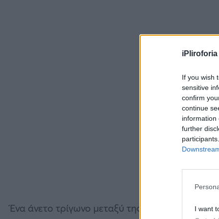
iPliroforia
If you wish 
sensitive in
confirm you
continue se
information 
further disc
participants
Downstream 
Persona
Ένα άνετο τρίγωνο μεταξύ της φροντίδας της Α
I want t