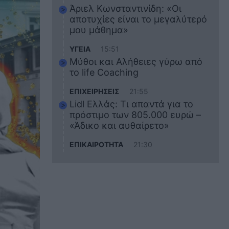
Άριελ Κωνσταντινίδη: «Οι
αποτυχίες είναι το μεγαλύτερό
μου μάθημα»
ΥΓΕΙΑ
15:51
Μύθοι και Αλήθειες γύρω από
το life Coaching
ΕΠΙΧΕΙΡΗΣΕΙΣ
21:55
Lidl Ελλάς: Τι απαντά για το
πρόστιμο των 805.000 ευρώ –
«Άδικο και αυθαίρετο»
ΕΠΙΚΑΙΡΟΤΗΤΑ
21:30
Στο εκπαιδευτικό του ταξίδι
σκοτώθηκε ο 20χρονος
ναυτικός του Blue Star Chios –
Πώς έγινε το τραγικό
δυστύχημα
ΖΩΔΙΑ
21:10
Αυτά τα 3 ζώδια θα πετύχουν