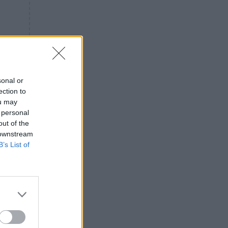
«ενόχληση» με τους πολίτες
για τα Τέμπη- «Αυτή η χώρα
είχε και άλλα δυστυχήματα»
ΠΙΣΤΗ
16:09
Μήτηρ του Ιησού: Προσευχή
στην Παναγία για τις δύσκολες
στιγμές
sonal or
ection to
ΥΓΕΙΑ
15:42
ou may
Συναγερμός στις ευρωπαϊκές
 personal
αγορές: Ανακαλούνται
out of the
πεπόνια και σταφύλια με
 downstream
φυτοφάρμακα
B’s List of
GOSSIP
15:12
Νεφέλη Μεγκ: Το βίντεο για τη
Σίσσυ Χρηστίδου έφερε
αντιδράσεις – «Είμαστε ok με
τα ενέσιμα;»
υ
ΕΛΛΑΔΑ
14:46