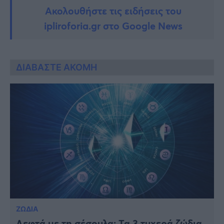
Ακολουθήστε τις ειδήσεις του
ipliroforia.gr στο Google News
ΔΙΑΒΑΣΤΕ ΑΚΟΜΗ
ΖΩΔΙΑ
Λεφτά με τη σέσουλα: Τα 3 τυxερά ζώδια