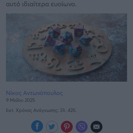
Υγεία
αυτό ιδιαίτερα ευοίωνο.
Γυναίκα
Καιρός
Νίκος Αντωνόπουλος
9 Μαΐου 2025
Εκτ. Χρόνος Ανάγνωσης: 3λ. 42δ.