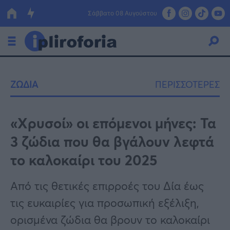
Σάββατο 08 Αυγούστου
Ελλάδα
ΖΩΔΙΑ
ΠΕΡΙΣΣΟΤΕΡΕΣ
Οικονομία
Πολιτική
«Χρυσοί» οι επόμενοι μήνες: Τα
3 ζώδια που θα βγάλουν λεφτά
Τράπεζες
το καλοκαίρι του 2025
Επιδοτήσεις
Κόσμος
Από τις θετικές επιρροές του Δία έως
Lifestyle
ΕΣΠΑ
τις ευκαιρίες για προσωπική εξέλιξη,
Αθλητικά
ορισμένα ζώδια θα βρουν το καλοκαίρι