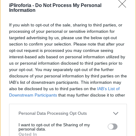
υψηλή περιεκτικότητά της σε ωμέγα-3
iPliroforia -
Do Not Process My Personal
Information
λιπαρά οξέα. Αυτά τα καλά λιπαρά βοηθούν
στη μείωση της αρτηριακής πίεσης και των
If you wish to opt-out of the sale, sharing to third parties, or
τριγλυκεριδίων, αυξάνουν τη «καλή»
processing of your personal or sensitive information for
χοληστερόλη και προστατεύουν το
targeted advertising by us, please use the below opt-out
section to confirm your selection. Please note that after your
καρδιαγγειακό σύστημα.
opt-out request is processed you may continue seeing
interest-based ads based on personal information utilized by
Παράλληλα, συμβάλλουν στη μείωση του
us or personal information disclosed to third parties prior to
your opt-out. You may separately opt-out of the further
κινδύνου για άνοια. Μια μερίδα ρέγγας
disclosure of your personal information by third parties on the
παρέχει περίπου 200 θερμίδες, 23 γραμμάρια
IAB’s list of downstream participants. This information may
also be disclosed by us to third parties on the
IAB’s List of
πρωτεΐνης και 11 γραμμάρια καλών λιπαρών,
Downstream Participants
that may further disclose it to other
ενώ αποτελεί εξαιρετική πηγή βιταμίνης D
third parties.
και B12.
Personal Data Processing Opt Outs
I want to opt-out of the Sharing of my
personal data.
Opted In