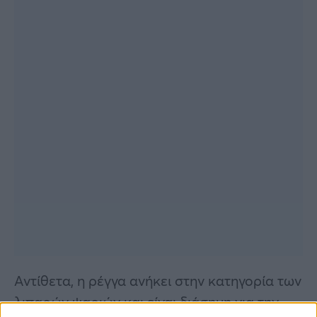
Αντίθετα, η ρέγγα ανήκει στην κατηγορία των
λιπαρών ψαριών και είναι διάσημη για την