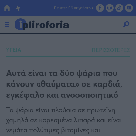
Πέμπτη 06 Αυγούστου
Ελλάδα
ΥΓΕΙΑ
ΠΕΡΙΣΣΟΤΕΡΕΣ
Οικονομία
Πολιτική
Αυτά είναι τα δύο ψάρια που
κάνουν «θαύματα» σε καρδιά,
Τράπεζες
εγκέφαλο και ανοσοποιητικό
Επιδοτήσεις
Κόσμος
Τα ψάρια είναι πλούσια σε πρωτεΐνη,
Lifestyle
ΕΣΠΑ
χαμηλά σε κορεσμένα λιπαρά και είναι
Αθλητικά
γεμάτα πολύτιμες βιταμίνες και