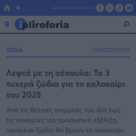
Δευτέρα 10 Αυγούστου
Ελλάδα
ΖΩΔΙΑ
ΠΕΡΙΣΣΟΤΕΡΕΣ
Οικονομία
Πολιτική
Λεφτά με τη σέσουλα: Τα 3
τυxερά ζώδια για το καλοκαίρι
Τράπεζες
του 2025
Επιδοτήσεις
Κόσμος
Από τις θετικές επιρροές του Δία έως
Lifestyle
ΕΣΠΑ
τις ευκαιρίες για προσωπική εξέλιξη,
Αθλητικά
ορισμένα ζώδια θα βρουν το καλοκαίρι