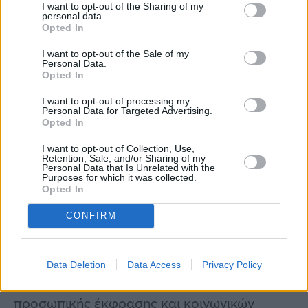
I want to opt-out of the Sharing of my
με τον Ουρανό από τον 11ο σου φέρνει
personal data.
Opted In
έντονα στο προσκήνιο θέματα που
σχετίζονται με τη δημιουργικότητα, τον
I want to opt-out of the Sale of my
Personal Data.
έρωτα και τα παιδιά. Ίσως βιώσεις
Opted In
συναισθηματικές εντάσεις ή αποκαλύψεις
I want to opt-out of processing my
Personal Data for Targeted Advertising.
που αφορούν στα ερωτικά σου. Παράλληλα,
Opted In
μπορεί να νιώσεις την ανάγκη να εκφράσεις
I want to opt-out of Collection, Use,
τη δημιουργικότητά σου με νέους τρόπους ή
Retention, Sale, and/or Sharing of my
Personal Data that Is Unrelated with the
να ασχοληθείς με χόμπι που σε γεμίζουν.
Purposes for which it was collected.
Opted In
Αλλαγές μπορεί να προκύψουν στον
CONFIRM
κοινωνικό σου κύκλο ή στους στόχους σου,
επηρεάζοντας τις φιλίες και τις ομαδικές
δραστηριότητες. Είναι μια περίοδος που σε
Data Deletion
Data Access
Privacy Policy
ωθεί να βρεις την ισορροπία μεταξύ της
προσωπικής έκφρασης και κοινωνικών