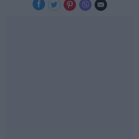
Viral
Κουζίνα
Ζώδια
Pet
Πίστη