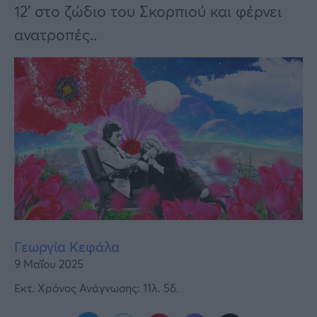
Υγεία
12’ στο ζώδιο του Σκορπιού και φέρνει
ανατροπές..
Γυναίκα
Καιρός
Γεωργία Κεφάλα
9 Μαΐου 2025
Εκτ. Χρόνος Ανάγνωσης: 11λ. 5δ.