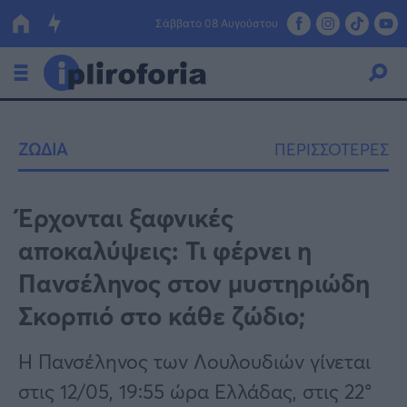
Σάββατο 08 Αυγούστου
Ελλάδα
ΖΩΔΙΑ
ΠΕΡΙΣΣΟΤΕΡΕΣ
Οικονομία
Πολιτική
Έρχονται ξαφνικές
αποκαλύψεις: Τι φέρνει η
Τράπεζες
Πανσέληνος στον μυστηριώδη
Επιδοτήσεις
Κόσμος
Σκορπιό στο κάθε ζώδιο;
Lifestyle
ΕΣΠΑ
Η Πανσέληνος των Λουλουδιών γίνεται
Αθλητικά
στις 12/05, 19:55 ώρα Ελλάδας, στις 22°