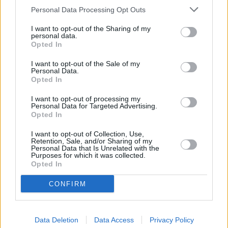
Η
Μαρία Καβογιάννη
αναβιώνει την…
Κορίνα
Personal Data Processing Opt Outs
από τα
«Εγκλήματα»
και χαρίζει άφθονο
γέλιο.
I want to opt-out of the Sharing of my
personal data.
Opted In
Η
Μαρία Καβογιάννη
μας μιλά
I want to opt-out of the Sale of my
Personal Data.
για τις 5 αγαπημένες της
Opted In
ταινίες (και όχι μόνο)! | Cinobo
I want to opt-out of processing my
Guest Picks
Personal Data for Targeted Advertising.
Opted In
Η αγαπημένη Ελληνίδα ηθοποιός
Μαρία
I want to opt-out of Collection, Use,
Retention, Sale, and/or Sharing of my
Καβογιάννη
μας δίνει απάντηση στο «τι να
Personal Data that Is Unrelated with the
Purposes for which it was collected.
δούμε απόψε» συζητώντας μαζί μας για τις 5
Opted In
αγαπημένες της ταινίες.
CONFIRM
Data Deletion
Data Access
Privacy Policy