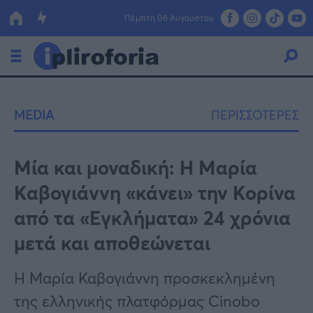
Πέμπτη 06 Αυγούστου
Ελλάδα
MEDIA
ΠΕΡΙΣΣΟΤΕΡΕΣ
Οικονομία
Πολιτική
Μία και μοναδική: Η Μαρία
Καβογιάννη «κάνει» την Κορίνα
Τράπεζες
από τα «Εγκλήματα» 24 χρόνια
Επιδοτήσεις
Κόσμος
μετά και αποθεώνεται
Lifestyle
ΕΣΠΑ
Η Μαρία Καβογιάννη προσκεκλημένη
Αθλητικά
της ελληνικής πλατφόρμας Cinobo