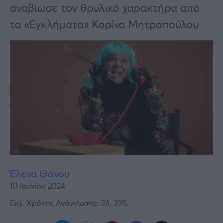
Υγεία
αναβίωσε τον θρυλικό χαρακτήρα από
τα «Εγκλήματα» Κορίνα Μητροπούλου
Γυναίκα
Καιρός
Έλενα Θάνου
10 Ιουνίου 2024
Εκτ. Χρόνος Ανάγνωσης: 3λ. 39δ.