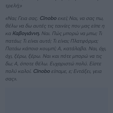
τρελή;»
«Ναι; Γεια σας.
Cinobo
εκεί; Ναι, να σας πω,
θέλω να δω αυτές τις ταινίες που μας είπε η
κα
Καβογιάννη.
Ναι. Πώς μπορώ να μπω; Τι
πατάω; Τι είναι αυτό; Τι είναι; Πλατφόρμα;
Πατάω κάποιο κουμπί; Α, κατάλαβα. Ναι, όχι,
όχι, ξέρω, ξέρω. Ναι και πότε μπορώ να τις
δω; Α, όποτε θέλω. Ευχαριστώ πολύ. Είστε
πολύ καλοί.
Cinobo
είπαμε, ε; Εντάξει, γεια
σας».