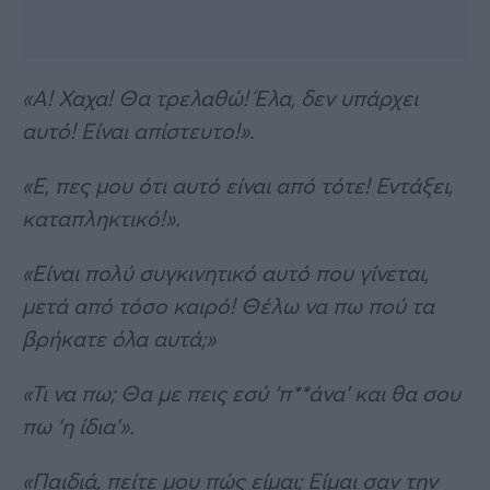
«Α! Χαχα! Θα τρελαθώ! Έλα, δεν υπάρχει
αυτό! Είναι απίστευτο!».
«Ε, πες μου ότι αυτό είναι από τότε! Εντάξει,
καταπληκτικό!».
«Είναι πολύ συγκινητικό αυτό που γίνεται,
μετά από τόσο καιρό! Θέλω να πω πού τα
βρήκατε όλα αυτά;»
«Τι να πω; Θα με πεις εσύ ‘π**άνα’ και θα σου
πω ‘η ίδια’».
«Παιδιά, πείτε μου πώς είμαι; Είμαι σαν την