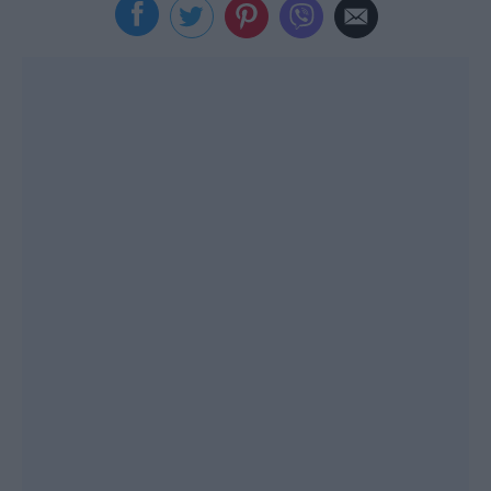
Viral
Κουζίνα
Ζώδια
Pet
Πίστη