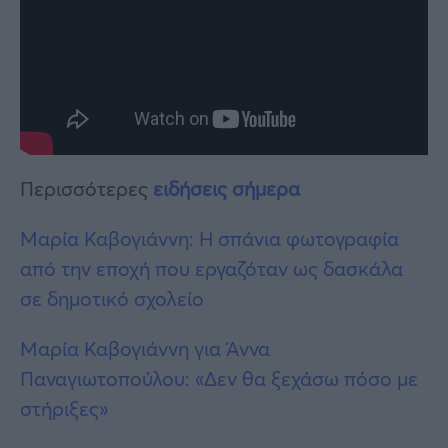
Περισσότερες
ειδήσεις σήμερα
Μαρία Καβογιάννη: Η σπάνια φωτογραφία
από την εποχή που εργαζόταν ως δασκάλα
σε δημοτικό σχολείο
Μαρία Καβογιάννη για Άννα
Παναγιωτοπούλου: «Δεν θα ξεχάσω πόσο με
στήριξες»