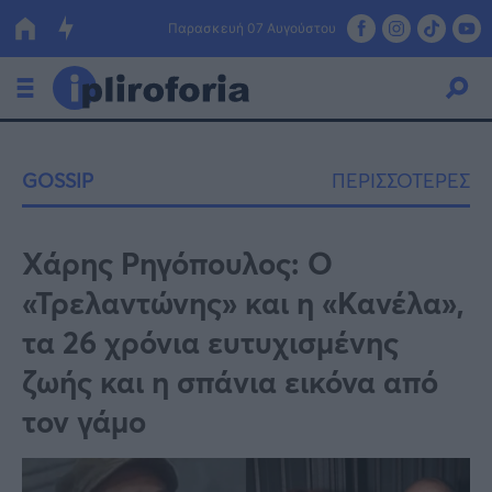
Παρασκευή 07 Αυγούστου
Ελλάδα
GOSSIP
ΠΕΡΙΣΣΟΤΕΡΕΣ
Οικονομία
Πολιτική
Χάρης Ρηγόπουλος: Ο
«Τρελαντώνης» και η «Κανέλα»,
Τράπεζες
τα 26 χρόνια ευτυχισμένης
Επιδοτήσεις
Κόσμος
ζωής και η σπάνια εικόνα από
Lifestyle
ΕΣΠΑ
τον γάμο
Αθλητικά