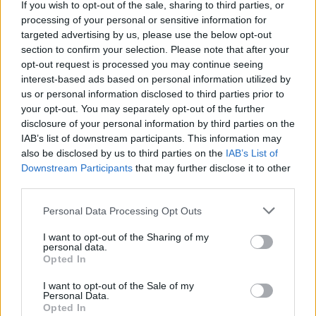
If you wish to opt-out of the sale, sharing to third parties, or
processing of your personal or sensitive information for
targeted advertising by us, please use the below opt-out
section to confirm your selection. Please note that after your
opt-out request is processed you may continue seeing
interest-based ads based on personal information utilized by
us or personal information disclosed to third parties prior to
your opt-out. You may separately opt-out of the further
disclosure of your personal information by third parties on the
IAB’s list of downstream participants. This information may
Μακάρι να ζήσουν ευτυχισμένοι άλλα τόσα
also be disclosed by us to third parties on the
IAB’s List of
Downstream Participants
that may further disclose it to other
χρόνια οι αγαπημένοι μας ηθοποιοί από το
third parties.
Καφέ της Χαράς.
Personal Data Processing Opt Outs
Χάρης Γρηγορόπουλος: Η φωτογραφία γάμου
I want to opt-out of the Sharing of my
personal data.
του ζευγαριού
Opted In
I want to opt-out of the Sale of my
Personal Data.
Opted In