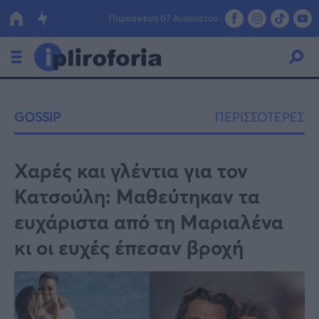
Παρασκευή 07 Αυγούστου
Ελλάδα
GOSSIP
ΠΕΡΙΣΣΟΤΕΡΕΣ
Οικονομία
Πολιτική
Χαρές και γλέντια για τον
Κατσούλη: Μαθεύτηκαν τα
Τράπεζες
ευχάριστα από τη Μαριαλένα
Επιδοτήσεις
Κόσμος
κι οι ευχές έπεσαν βροχή
Lifestyle
ΕΣΠΑ
Αθλητικά