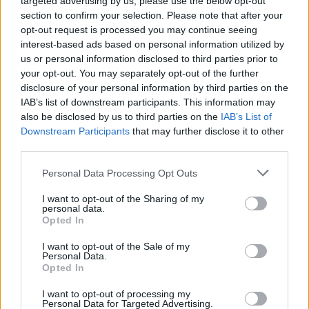
targeted advertising by us, please use the below opt-out
Χαρές και γλέντια για τον Κατσούλη:
section to confirm your selection. Please note that after your
Μαθεύτηκαν τα ευχάριστα από τη
opt-out request is processed you may continue seeing
Μαριαλένα κι οι ευχές έπεσαν βροχή
interest-based ads based on personal information utilized by
us or personal information disclosed to third parties prior to
your opt-out. You may separately opt-out of the further
disclosure of your personal information by third parties on the
IAB’s list of downstream participants. This information may
also be disclosed by us to third parties on the
IAB’s List of
Downstream Participants
that may further disclose it to other
third parties.
Personal Data Processing Opt Outs
I want to opt-out of the Sharing of my
personal data.
Opted In
I want to opt-out of the Sale of my
Personal Data.
LIFESTYLE
Opted In
«Τεμπέληδες στη κοσμάρα σας»: Έκραξαν
I want to opt-out of processing my
Ρουμελιώτη και Κατσούλη μετά από
Personal Data for Targeted Advertising.