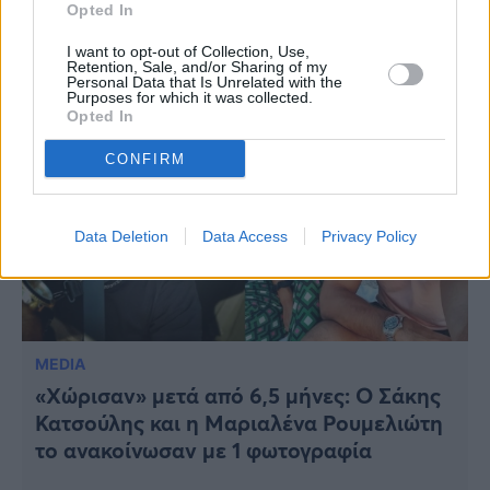
προκλητική ανάρτηση για την κακοκαιρία
Opted In
I want to opt-out of Collection, Use,
Retention, Sale, and/or Sharing of my
Personal Data that Is Unrelated with the
Purposes for which it was collected.
Opted In
CONFIRM
Data Deletion
Data Access
Privacy Policy
MEDIA
«Χώρισαν» μετά από 6,5 μήνες: Ο Σάκης
Κατσούλης και η Μαριαλένα Ρουμελιώτη
το ανακοίνωσαν με 1 φωτογραφία