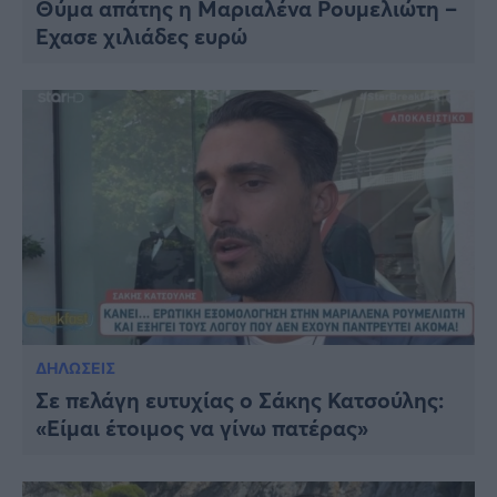
Θύμα απάτης η Μαριαλένα Ρουμελιώτη –
Viral
Έχασε χιλιάδες ευρώ
Κουζίνα
Ζώδια
Pet
Πίστη
ΔΗΛΩΣΕΙΣ
Σε πελάγη ευτυχίας ο Σάκης Κατσούλης:
«Είμαι έτοιμος να γίνω πατέρας»