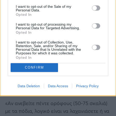
I want to opt-out of the Sale of my
Personal Data.
Opted In
I want to opt-out of processing my
Personal Data for Targeted Advertising.
Opted In
3. Δύσπνοια
I want to opt-out of Collection, Use,
Retention, Sale, and/or Sharing of my
Personal Data that Is Unrelated with the
Μην σπεύδετε να αποδίδετε στην κακή
Purposes for which it was collected.
Opted In
φυσική σας κατάσταση την δύσπνοια (εύκολο
λαχάνιασμα, δυσκολία στην αναπνοή). Όταν
CONFIRM
είναι ανεξήγητη και εκδηλώνεται με την
παραμικρή σωματική προσπάθεια, μπορεί να
Data Deletion
Data Access
Privacy Policy
οφείλεται σε πρόβλημα στην καρδιά.
«Αν ανεβείτε πέντε ορόφους (50-75 σκαλιά)
με τα πόδια, λογικό είναι να λαχανιάσετε ή να