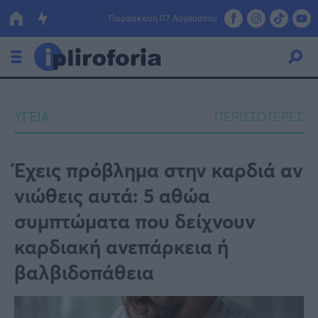
Παρασκευή 07 Αυγούστου
Ελλάδα
ΥΓΕΙΑ
ΠΕΡΙΣΣΟΤΕΡΕΣ
Οικονομία
Πολιτική
Έχεις πρόβλημα στην καρδιά αν
νιώθεις αυτά: 5 αθώα
Τράπεζες
συμπτώματα που δείχνουν
Επιδοτήσεις
Κόσμος
καρδιακή ανεπάρκεια ή
Lifestyle
ΕΣΠΑ
βαλβιδοπάθεια
Αθλητικά