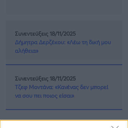
Συνεντεύξεις 18/11/2025
Δήμητρα Δερζέκου: «Λέω τη δική μου
αλήθεια»
Συνεντεύξεις 18/11/2025
Τζεφ Μοντάνα: «Κανένας δεν μπορεί
να σου πει ποιος είσαι»