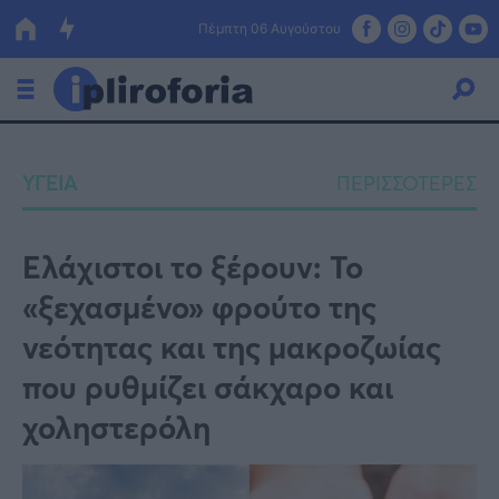
Πέμπτη 06 Αυγούστου
Ελλάδα
ΥΓΕΙΑ
ΠΕΡΙΣΣΟΤΕΡΕΣ
Οικονομία
Πολιτική
Ελάχιστοι το ξέρουν: Το
«ξεχασμένο» φρούτο της
Τράπεζες
νεότητας και της μακροζωίας
Επιδοτήσεις
Κόσμος
που ρυθμίζει σάκχαρο και
Lifestyle
ΕΣΠΑ
χοληστερόλη
Αθλητικά