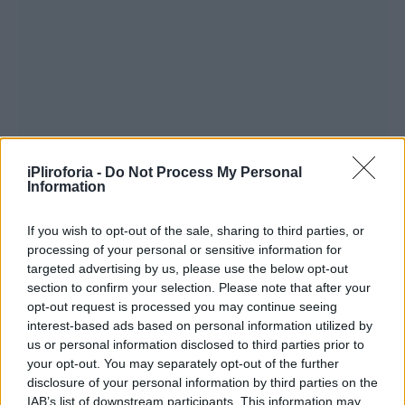
iPliroforia -
Do Not Process My Personal
Information
If you wish to opt-out of the sale, sharing to third parties, or
processing of your personal or sensitive information for
targeted advertising by us, please use the below opt-out
section to confirm your selection. Please note that after your
Επιπρόσθετα, σύμφωνα με την Dr. Loran:
opt-out request is processed you may continue seeing
interest-based ads based on personal information utilized by
us or personal information disclosed to third parties prior to
«ο κίνδυνος αύξησης του βάρους είναι πολύ
your opt-out. You may separately opt-out of the further
χαμηλός ακόμη και αν κάποιος καταναλώνει
disclosure of your personal information by third parties on the
IAB’s list of downstream participants. This information may