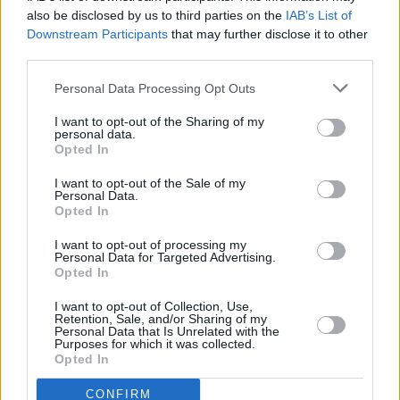
μεγαλύτερες μερίδες, σε αντίθεση με κάποια
also be disclosed by us to third parties on the
IAB’s List of
άλλα φρούτα – λόγω του πολύ χαμηλού
Downstream Participants
that may further disclose it to other
third parties.
αριθμού θερμίδων».
Personal Data Processing Opt Outs
Ένα φλιτζάνι
μύρτιλα
δίνει μόλις 84 θερμίδες,
I want to opt-out of the Sharing of my
ενώ η αντίστοιχη ποσότητα μπανάνας δίνει
personal data.
Opted In
περίπου 105 θερμίδες. Τα
μύρτιλα
είναι
επίσης πλούσια σε πολλά θρεπτικά
I want to opt-out of the Sale of my
Personal Data.
συστατικά που υποστηρίζουν την υγεία. Αυτά
Opted In
περιλαμβάνουν φυτικές ίνες, βιταμίνες C και
I want to opt-out of processing my
Personal Data for Targeted Advertising.
K και μαγγάνιο. Το μαγγάνιο είναι ένα
Opted In
ιχνοστοιχείο που βοηθά το σώμα να
I want to opt-out of Collection, Use,
σχηματίσει συνδετικό ιστό και οστά, ενώ
Retention, Sale, and/or Sharing of my
Personal Data that Is Unrelated with the
συμβάλλει και στην πήξη του αίματος.
Purposes for which it was collected.
Opted In
CONFIRM