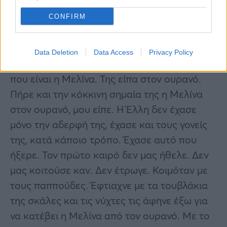
κοιμόταν στο σπίτι φιλικού προσώπου και
CONFIRM
ήταν η πρώτη φορά που χώριζαν οι δύο
αδερφές.
Data Deletion
Data Access
Privacy Policy
Όπως σημείωσε «την ξύπνησα… Με ρώτησε
που είναι η Μελίνα. Της είπα στον ουρανό.
Πήρε και την κόκκινη σημαία της η Μελίνα
στον ουρανό, μου είπε. Η Έλλη δεν έχασε
μόνο την αδερφή της, έχασε και τους γονείς
της, κατά κάποιο τρόπο. Έχασε αυτό που
ήξερε. Τον πρώτο καιρό δεν μας ήθελε. Δεν
μας κοιτούσε καν. Δεν έτρωγε. Κοιμόταν με
τους παππούδες. Έφτιαχνε με τα τουβλάκια
της σκάλες και τις νύχτες τις άφηνε έξω για
να κατέβει η Μελίνα από τον ουρανό. Με το