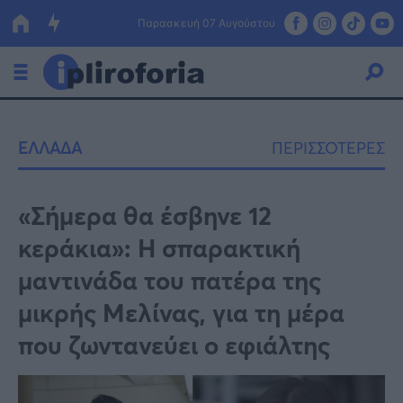
Παρασκευή 07 Αυγούστου
Ελλάδα
ΕΛΛΑΔΑ
ΠΕΡΙΣΣΟΤΕΡΕΣ
Οικονομία
Πολιτική
«Σήμερα θα έσβηνε 12
κεράκια»: Η σπαρακτική
Τράπεζες
μαντινάδα του πατέρα της
Επιδοτήσεις
Κόσμος
μικρής Μελίνας, για τη μέρα
Lifestyle
ΕΣΠΑ
που ζωντανεύει ο εφιάλτης
Αθλητικά