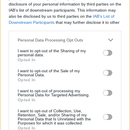
disclosure of your personal information by third parties on the
IAB’s list of downstream participants. This information may
also be disclosed by us to third parties on the
IAB’s List of
Downstream Participants
that may further disclose it to other
third parties.
Personal Data Processing Opt Outs
I want to opt-out of the Sharing of my
personal data.
Opted In
I want to opt-out of the Sale of my
Personal Data.
Opted In
I want to opt-out of processing my
Personal Data for Targeted Advertising.
Από την πλευρά της, η μητέρα της
Opted In
υπογράμμισε «έκλαιγα όλη την ώρα αλλά
I want to opt-out of Collection, Use,
Retention, Sale, and/or Sharing of my
ήμουν ήσυχη. Μια παράξενη ησυχία…» και
Personal Data that Is Unrelated with the
Purposes for which it was collected.
αναφέρθηκε στην κόρη της, Έλλη, που
Opted In