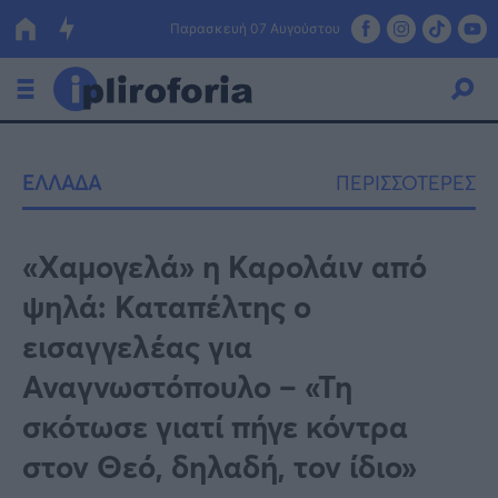
Παρασκευή 07 Αυγούστου
Ελλάδα
ΕΛΛΑΔΑ
ΠΕΡΙΣΣΟΤΕΡΕΣ
Οικονομία
Πολιτική
«Χαμογελά» η Καρολάιν από
ψηλά: Καταπέλτης ο
Τράπεζες
εισαγγελέας για
Επιδοτήσεις
Κόσμος
Αναγνωστόπουλο – «Τη
Lifestyle
ΕΣΠΑ
σκότωσε γιατί πήγε κόντρα
Αθλητικά
στον Θεό, δηλαδή, τον ίδιο»