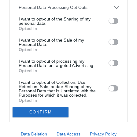
Της έφερνε πίτσες με ελικόπτερο στο
Personal Data Processing Opt Outs
σχολείο, ήταν ευπαρουσίαστος, το κορίτσι
I want to opt-out of the Sharing of my
ήταν 15-16 ετών τότε.. θαμπώθηκε. Και μετά
personal data.
Opted In
δημιουργήθηκε μα σχέση συνεξάρτησης. Η
Καρολάιν έφτασε σε σημείο να παντρευτεί
I want to opt-out of the Sale of my
Personal Data.
στο εξωτερικό τρεις ημέρες μετά την
Opted In
ενηλίκωσή της. Αυτές οι αποφάσεις ήταν με
I want to opt-out of processing my
Personal Data for Targeted Advertising.
πρωτοβουλία της Κάρολαιν;
» είπε.
Opted In
I want to opt-out of Collection, Use,
Retention, Sale, and/or Sharing of my
Personal Data that Is Unrelated with the
Purposes for which it was collected.
Opted In
CONFIRM
Data Deletion
Data Access
Privacy Policy