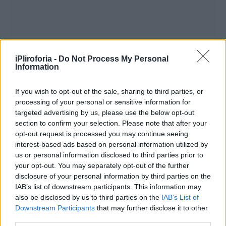
iPliroforia -
Do Not Process My Personal
Information
«Νόμιζε ότι είχε την ικανότητα και την
εξυπνάδα να κοροϊδεύει τους υπόλοιπους».
If you wish to opt-out of the sale, sharing to third parties, or
processing of your personal or sensitive information for
targeted advertising by us, please use the below opt-out
Επιχειρώντας να φωτίσει τα χαρακτηριστικά
section to confirm your selection. Please note that after your
της σχέσης του ζευγαριού, ο εισαγγελικός
opt-out request is processed you may continue seeing
interest-based ads based on personal information utilized by
λειτουργός μίλησε για «σχέση
us or personal information disclosed to third parties prior to
συνεξάρτησης», όπου την πρωτοβουλία είχε
your opt-out. You may separately opt-out of the further
ο κατηγορούμενος:
disclosure of your personal information by third parties on the
IAB’s list of downstream participants. This information may
also be disclosed by us to third parties on the
IAB’s List of
«
Η Καρολάιν ήταν ένα κορίτσι γεμάτο ζωή
Downstream Participants
that may further disclose it to other
που θαμπώθηκε από τον κατηγορούμενο.
third parties.