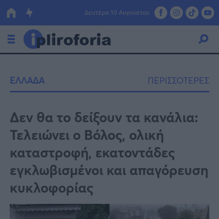
Δευτέρα 10 Αυγούστου
Ελλάδα
ΕΛΛΑΔΑ
ΠΕΡΙΣΣΟΤΕΡΕΣ
Οικονομία
Πολιτική
Δεν θα το δείξουν τα κανάλια:
Τελειώνει ο Βόλος, ολική
Τράπεζες
καταστροφή, εκατοντάδες
Επιδοτήσεις
Κόσμος
εγκλωβισμένοι και απαγόρευση
Lifestyle
ΕΣΠΑ
κυκλοφορίας
Αθλητικά