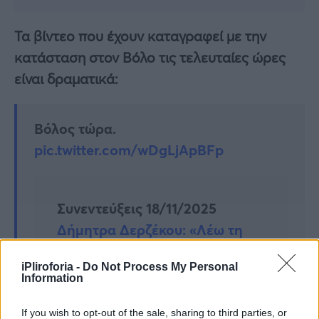
Τα βίντεο που έχουν καταγραφεί με την
κατάσταση στον Βόλο τις τελευταίες ώρες
είναι δραματικά:
Βόλος τώρα.
pic.twitter.com/wDgLjApBFp
Συνεντεύξεις 18/11/2025
Δήμητρα Δερζέκου: «Λέω τη
δική μου αλήθεια»
iPliroforia -
Do Not Process My Personal
Information
If you wish to opt-out of the sale, sharing to third parties, or