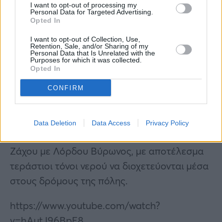
I want to opt-out of processing my
επικίνδυνων καιρικών φαινομένων».
Personal Data for Targeted Advertising.
Opted In
Το μεγαλύτερο πρόβλημα στον Βόλο
I want to opt-out of Collection, Use,
Retention, Sale, and/or Sharing of my
δημιουργήθηκε από το γεγονός ότι ο
Personal Data that Is Unrelated with the
Purposes for which it was collected.
Κραυσίδωνας υπερχείλισε και «έσπασε»
Opted In
λόγω της κακοκαιρίας Elias, πλημμυρίζοντας
CONFIRM
σπίτια και παρασύροντας αυτοκίνητα.
Ο Κραυσίδωνας «έσπασε» στο ύψος της
Data Deletion
Data Access
Privacy Policy
γέφυρας του ΟΣΕ και στο ύψος της οδού
Ζάχου με Λόρδου Βύρωνος, με αποτέλεσμα
τεράστιοι τόνοι νερού να διοχετεύονται μέσα
στους δρόμους της πόλης.
https://www.youtube.com/watch?
v=hAutJ96BpE8