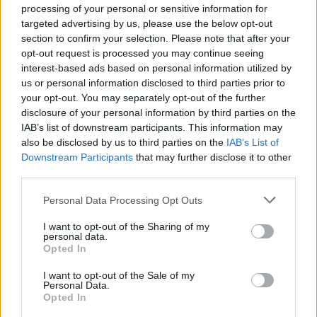
Συνεντεύξεις 18/11/2025
processing of your personal or sensitive information for
Τζεφ Μοντάνα: «Κανένας δεν
targeted advertising by us, please use the below opt-out
section to confirm your selection. Please note that after your
μπορεί να σου πει ποιος είσαι»
opt-out request is processed you may continue seeing
interest-based ads based on personal information utilized by
us or personal information disclosed to third parties prior to
— Voula_L (@paraskevi_l)
September
your opt-out. You may separately opt-out of the further
disclosure of your personal information by third parties on the
27, 2023
IAB’s list of downstream participants. This information may
also be disclosed by us to third parties on the
IAB’s List of
Downstream Participants
that may further disclose it to other
Γι’ αυτό τον λόγο συνεχίζεται και σήμερα η
third parties.
απαγόρευση κυκλοφορίας μέχρι να
Personal Data Processing Opt Outs
υποχωρήσουν τα έντονα καιρικά φαινόμενα.
I want to opt-out of the Sharing of my
personal data.
Ειδικότερα το μήνυμα αναφέρει:
Opted In
«Υπενθυμίζεται ότι βρίσκεται σε ισχύ η
I want to opt-out of the Sale of my
Personal Data.
απαγόρευση κυκλοφορίας στην πόλη του
Opted In
Βόλου με εντολή της ΕΛΑΣ λόγω εξέλιξης