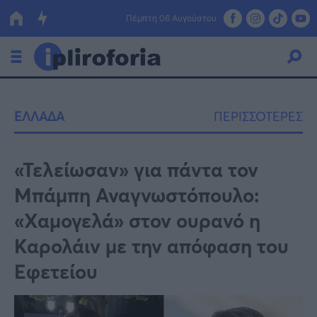
Πέμπτη 06 Αυγούστου
Ελλάδα
ΕΛΛΑΔΑ
ΠΕΡΙΣΣΟΤΕΡΕΣ
Οικονομία
Πολιτική
«Τελείωσαν» για πάντα τον
Μπάμπη Αναγνωστόπουλο:
Τράπεζες
«Χαμογελά» στον ουρανό η
Επιδοτήσεις
Κόσμος
Καρολάιν με την απόφαση του
Lifestyle
ΕΣΠΑ
Εφετείου
Αθλητικά