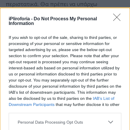
περιστατικά. Θα πρέπει να υπάρχω
συνειδητή νομοταγής διαβίωση του δράστη.
iPliroforia -
Do Not Process My Personal
Ο κατηγορούμενος σύμφωνα με την
Information
πρωτοβάθμια απόφαση, όταν είχε αγοραστεί
ένα οικόπεδο με χρήματα κυρίως της
If you wish to opt-out of the sale, sharing to third parties, or
processing of your personal or sensitive information for
οικογένειας του θύματος, αλλά μπήκε στο
targeted advertising by us, please use the below opt-out
όνομα του δράστη. Επίσης είχε γίνει ένα
section to confirm your selection. Please note that after your
opt-out request is processed you may continue seeing
εργολαβικό συμβόλαιο και εργοδότες
interest-based ads based on personal information utilized by
τέθηκαν και οι δυο σύζυγοι, ενώ ήταν στην
us or personal information disclosed to third parties prior to
your opt-out. You may separately opt-out of the further
κυριότητα τη δίκη του. Την κατέστησε
disclosure of your personal information by third parties on the
αντικείμενο υποχρεώσεων χωρίς να έχει
IAB’s list of downstream participants. This information may
κυριότητα επί του οικοπέδου. Δεν υπάρχουν
also be disclosed by us to third parties on the
IAB’s List of
Downstream Participants
that may further disclose it to other
περιθώρια αναγνώρισης αυτού του
third parties.
ελαφρυντικού στον κατηγορούμενο».
Personal Data Processing Opt Outs