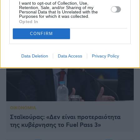
I want to opt-out of Collection, Use,
Retention, Sale, and/or Sharing of my
Personal Data that Is Unrelated with the
Purposes for which it was collected.
ΔΙΑΒΑΣΤΕ ΑΚΟΜΗ
Opted In
CONFIRM
Data Deletion
Data Access
Privacy Policy
ΟΙΚΟΝΟΜΙΑ
Σταϊκούρας: «Δεν είναι προτεραιότητα
της κυβέρνησης το Fuel Pass 3»