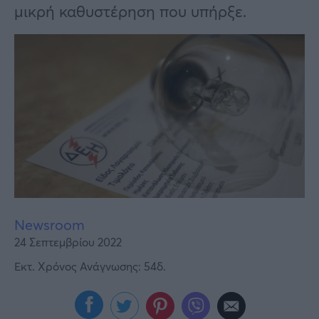
Υγεία
μικρή καθυστέρηση που υπήρξε.
Γυναίκα
Καιρός
Newsroom
24 Σεπτεμβρίου 2022
Εκτ. Χρόνος Ανάγνωσης: 54δ.