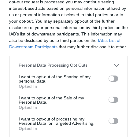
opt-out request is processed you may continue seeing
Υπενθυμίζεται ότι η πληρωμή για το power
interest-based ads based on personal information utilized by
pass ήταν προγραμματισμένη να γίνει περί τα
us or personal information disclosed to third parties prior to
your opt-out. You may separately opt-out of the further
τέλη Αυγούστου ή το πρώτο δεκαήμερο του
disclosure of your personal information by third parties on the
Σεπτεμβρίου.
IAB’s list of downstream participants. This information may
also be disclosed by us to third parties on the
IAB’s List of
Downstream Participants
that may further disclose it to other
TAGS:
third parties.
POWER PASS
ΟΙΚΟΝΟΜΙΑ
ΣΤΑΙΚΟΥΡΑΣ
Personal Data Processing Opt Outs
I want to opt-out of the Sharing of my
personal data.
Opted In
I want to opt-out of the Sale of my
Personal Data.
Opted In
I want to opt-out of processing my
Ακολουθήστε τις ειδήσεις του
Personal Data for Targeted Advertising.
Opted In
ipliroforia.gr στο Google News