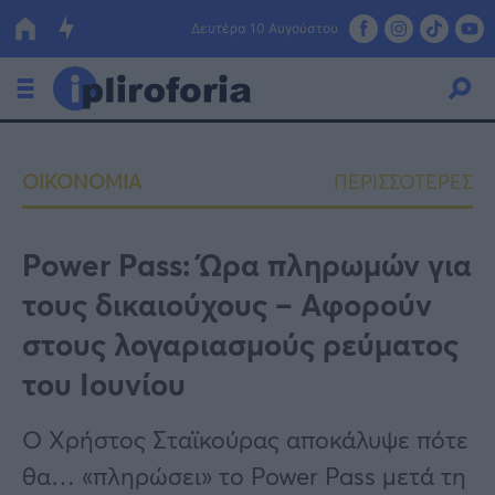
Δευτέρα 10 Αυγούστου
Ελλάδα
ΟΙΚΟΝΟΜΙΑ
ΠΕΡΙΣΣΟΤΕΡΕΣ
Οικονομία
Πολιτική
Power Pass: Ώρα πληρωμών για
τους δικαιούχους – Αφορούν
Τράπεζες
στους λογαριασμούς ρεύματος
Επιδοτήσεις
Κόσμος
του Ιουνίου
Lifestyle
ΕΣΠΑ
Ο Χρήστος Σταϊκούρας αποκάλυψε πότε
Αθλητικά
θα… «πληρώσει» το Power Pass μετά τη