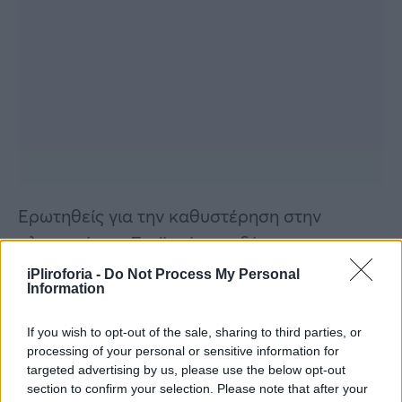
Ερωτηθείς για την καθυστέρηση στην
πληρωμή ο κ. Σταϊκούρας εξήγησε πως
«αυτό συνέβη επειδή κάποιος πάροχος δεν
iPliroforia -
Do Not Process My Personal
Information
είχε δώσει τα στοιχεία των πελατών του έτσι
ώστε να ενσωματωθούν στην πλατφόρμα. Τα
If you wish to opt-out of the sale, sharing to third parties, or
στοιχεία δόθηκαν την περασμένη Πέμπτη»
processing of your personal or sensitive information for
targeted advertising by us, please use the below opt-out
επισήμανε ο κ. Σταϊκούρας.
section to confirm your selection. Please note that after your