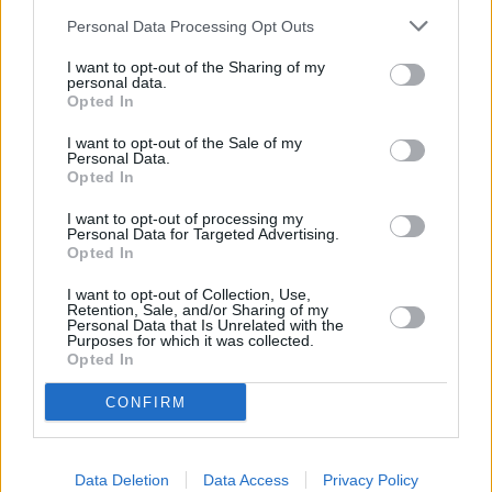
Personal Data Processing Opt Outs
I want to opt-out of the Sharing of my
personal data.
Opted In
I want to opt-out of the Sale of my
Η υπόθεση ανέδειξε σοβαρές αδυναμίες στο
Personal Data.
Opted In
σύστημα εποπτείας της υποβοηθούμενης
I want to opt-out of processing my
αναπαραγωγής. Παρά το ότι από το 2007 ο
Personal Data for Targeted Advertising.
βελγικός νόμος περιορίζει τη χρήση
Opted In
σπέρματος ενός δότη σε μόλις έξι γυναίκες,
I want to opt-out of Collection, Use,
Retention, Sale, and/or Sharing of my
δεν υπάρχουν μηχανισμοί που να
Personal Data that Is Unrelated with the
Purposes for which it was collected.
εξασφαλίζουν την τήρηση του ορίου, ιδίως
Opted In
όταν το δείγμα προέρχεται από ξένες
CONFIRM
τράπεζες.
Ενδεικτικά, τα ανώτατα επιτρεπόμενα όρια
Data Deletion
Data Access
Privacy Policy