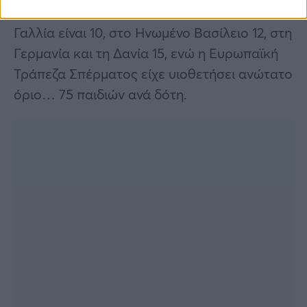
γεννήσεων από έναν δότη ποικίλλουν: στη
Γαλλία είναι 10, στο Ηνωμένο Βασίλειο 12, στη
Γερμανία και τη Δανία 15, ενώ η Ευρωπαϊκή
Τράπεζα Σπέρματος είχε υιοθετήσει ανώτατο
όριο… 75 παιδιών ανά δότη.