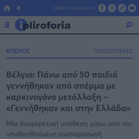
Σάββατο 08 Αυγούστου
Ελλάδα
ΚΟΣΜΟΣ
ΠΕΡΙΣΣΟΤΕΡΕΣ
Οικονομία
Πολιτική
Βέλγιο: Πάνω από 50 παιδιά
γεννήθηκαν από σπέρμα με
Τράπεζες
καρκινογόνο μετάλλαξη –
Επιδοτήσεις
Κόσμος
«Γεννήθηκαν και στην Ελλάδα»
Lifestyle
ΕΣΠΑ
Μία διαφορετική υπόθεση γύρω από την
Αθλητικά
υποβοηθούμενη αναπαραγωγή