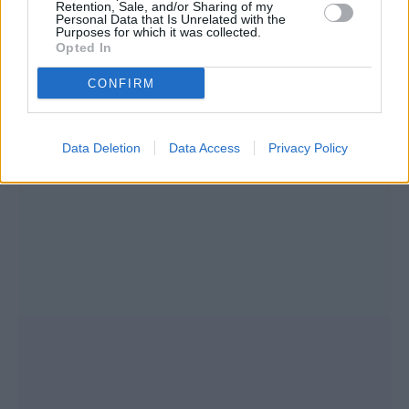
Retention, Sale, and/or Sharing of my
αυτό εάν μετανιώσετε, δεν έχετε τη
Personal Data that Is Unrelated with the
Purposes for which it was collected.
δυνατότητα αλλαγής.
Opted In
CONFIRM
Data Deletion
Data Access
Privacy Policy