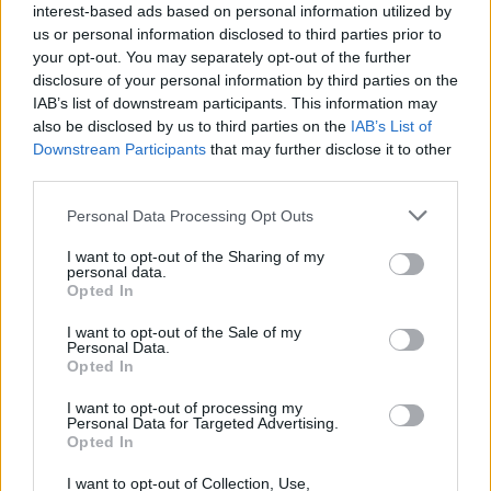
interest-based ads based on personal information utilized by
us or personal information disclosed to third parties prior to
4) Δεν πρέπει να γίνεται σύγχυση, μεταξύ
your opt-out. You may separately opt-out of the further
disclosure of your personal information by third parties on the
εκπτώσεων και προσφορών. Οι εκπτώσεις
IAB’s list of downstream participants. This information may
αφορούν προϊόντα της σεζόν ενώ οι
also be disclosed by us to third parties on the
IAB’s List of
Downstream Participants
that may further disclose it to other
προσφορές, όπου η έκπτωση είναι ιδιαίτερα
third parties.
υψηλή, αφορούν συνήθως είδη παρωχημένης
Personal Data Processing Opt Outs
εποχής.
I want to opt-out of the Sharing of my
personal data.
5) Στην περίπτωση προσφορών, θα πρέπει να
Opted In
υπάρχει αναρτημένη πινακίδα που να
I want to opt-out of the Sale of my
αναφέρει ότι γίνονται προσφορές. Τα
Personal Data.
Opted In
προϊόντα πρέπει να φέρουν την αρχική τιμή
και την τιμή προσφοράς (όχι το ποσοστό
I want to opt-out of processing my
Personal Data for Targeted Advertising.
έκπτωσης). Προσοχή! Στις προσφορές συχνά
Opted In
αναγράφεται ότι δεν γίνονται αλλαγές, γι’
I want to opt-out of Collection, Use,