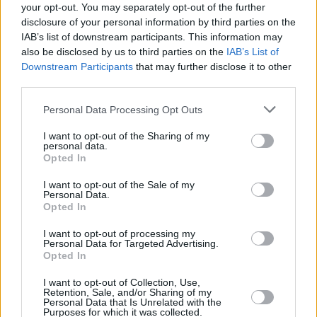
your opt-out. You may separately opt-out of the further
disclosure of your personal information by third parties on the
IAB’s list of downstream participants. This information may
also be disclosed by us to third parties on the
IAB’s List of
Downstream Participants
that may further disclose it to other
third parties.
Personal Data Processing Opt Outs
I want to opt-out of the Sharing of my
personal data.
Opted In
«Οι αδιάσπαστες περιοχές του κεντρικού
Μαρμαρά μπορούν να προκαλέσουν
I want to opt-out of the Sale of my
Personal Data.
σεισμούς μικρότερους από 7 Ρίχτερ. Εν
Opted In
ολίγοις, ο ισχυρός φλοιός του ρήγματος
I want to opt-out of processing my
Personal Data for Targeted Advertising.
σπάει με μεγάλους σεισμούς σε μεγάλο
Opted In
χρονικό διάστημα, ενώ ο αδύναμος φλοιός
I want to opt-out of Collection, Use,
σπάει με μεσαίου μεγέθους σεισμούς από τα
Retention, Sale, and/or Sharing of my
Personal Data that Is Unrelated with the
δυτικά προς τα ανατολικά σε μικρότερα
Purposes for which it was collected.