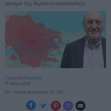
Υγεία
σεισμό της Κωνσταντινούπολης».
Γυναίκα
Καιρός
Γεωργία Κεφάλα
17 Μαΐου 2025
Εκτ. Χρόνος Ανάγνωσης: 3λ. 31δ.