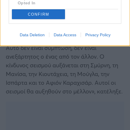
Opted In
χρονικά διαστήματα».
CONFIRM
«Σχεδόν κάθε μέρος της Τουρκίας είναι
σεισμογενής ζώνη. Οι σεισμοί συμβαίνουν ο
Data Deletion
Data Access
Privacy Policy
ένας μετά τον άλλον σε διαφορετικά μέρη.
Αυτό δεν είναι σύμπτωση, δεν είναι
ανεξάρτητος ο ένας από τον άλλον. Ο
κίνδυνος σεισμού αυξάνεται στη Σμύρνη, τη
Μανίσα, την Κιουτάχεια, τη Μούγλα, την
Ισπάρτα και το Αφιόν Καραχισάρ. Αυτοί οι
σεισμοί θα αυξηθούν στο μέλλον», κατέληξε.