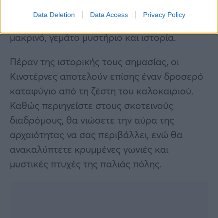
και τις εντυπωσιακές αίθουσες των
Data Deletion
Data Access
Privacy Policy
Κινστέρνων θα σας μεταφέρει σε έναν κόσμο
μακρινό, γεμάτο μυστήριο και ιστορία.
Πέραν της ιστορικής τους σημασίας, οι
Κινστέρνες αποτελούν επίσης έναν δροσερό
καταφύγιο από τη ζέστη του καλοκαιριού.
Καθώς περιηγείστε στους σκοτεινούς
διαδρόμους, θα νιώσετε την αύρα της
αρχαιότητας να σας περιβάλλει, ενώ θα
ανακαλύπτετε κρυμμένες γωνιές και
μυστικές πτυχές της παλιάς πόλης.