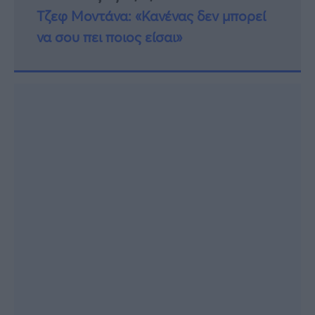
Τζεφ Μοντάνα: «Κανένας δεν μπορεί
να σου πει ποιος είσαι»