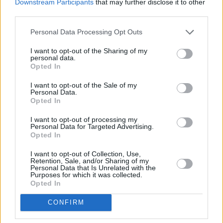
Downstream Participants
that may further disclose it to other
third parties.
Personal Data Processing Opt Outs
I want to opt-out of the Sharing of my
personal data.
Opted In
Από τις πιο όμορφες
I want to opt-out of the Sale of my
Personal Data.
περιηγήσεις στην
Opted In
Κωσταντινούπολη
I want to opt-out of processing my
Personal Data for Targeted Advertising.
Opted In
Είναι σίγουρο πως κατά τη διάρκεια της
I want to opt-out of Collection, Use,
επίσκεψής σας, θα εντυπωσιαστείτε από τον
Retention, Sale, and/or Sharing of my
Personal Data that Is Unrelated with the
τρόπο με τον οποίο οι αρχαίοι Έλληνες και
Purposes for which it was collected.
Opted In
Ρωμαίοι κατάφεραν να δημιουργήσουν ένα
τέτοιο εκπληκτικό έργο πολιτικής μηχανικής.
CONFIRM
Η περιήγηση στους σκοτεινούς διαδρόμους