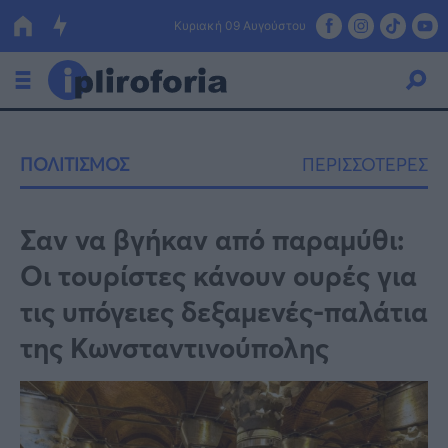
Κυριακή 09 Αυγούστου
Ελλάδα
ΠΟΛΙΤΙΣΜΟΣ
ΠΕΡΙΣΣΟΤΕΡΕΣ
Οικονομία
Πολιτική
Σαν να βγήκαν από παραμύθι:
Οι τουρίστες κάνουν ουρές για
Τράπεζες
τις υπόγειες δεξαμενές-παλάτια
Επιδοτήσεις
Κόσμος
της Κωνσταντινούπολης
Lifestyle
ΕΣΠΑ
Αθλητικά