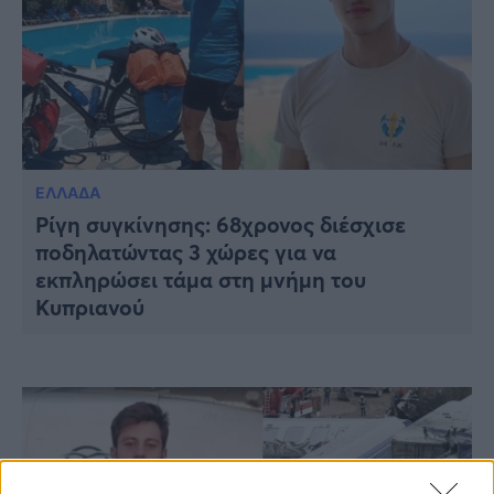
ΕΛΛΑΔΑ
Ρίγη συγκίνησης: 68χρονος διέσχισε
ποδηλατώντας 3 χώρες για να
εκπληρώσει τάμα στη μνήμη του
Κυπριανού