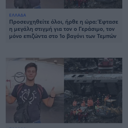
Υγεία
Γυναίκα
ΕΛΛΑΔΑ
Προσευχηθείτε όλοι, ήρθε η ώρα: Έφτασε
Καιρός
η μεγάλη στιγμή για τον ο Γεράσιμο, τον
μόνο επιζώντα στο 1ο βαγόνι των Τεμπών