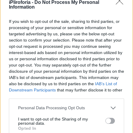
iPliroforia -
Do Not Process My Personal
Information
If you wish to opt-out of the sale, sharing to third parties, or
processing of your personal or sensitive information for
targeted advertising by us, please use the below opt-out
section to confirm your selection. Please note that after your
ΕΛΛΑΔΑ
opt-out request is processed you may continue seeing
«Δύσκολα τα πράγματα»: Δίνουν μάχη για
interest-based ads based on personal information utilized by
us or personal information disclosed to third parties prior to
τον 21χρονο Γεράσιμο – Σε ειδικό κέντρο
your opt-out. You may separately opt-out of the further
αποκατάστασης στη Γερμανία ο
disclosure of your personal information by third parties on the
μοναδικός επιζών από το πρώτο βαγόνι
IAB’s list of downstream participants. This information may
also be disclosed by us to third parties on the
IAB’s List of
Downstream Participants
that may further disclose it to other
third parties.
Personal Data Processing Opt Outs
I want to opt-out of the Sharing of my
personal data.
Opted In