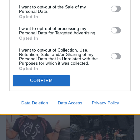
I want to opt-out of the Sale of my
Personal Data.
Opted In
I want to opt-out of processing my
Personal Data for Targeted Advertising.
Opted In
ΕΛΛΑΔΑ
«Ανοίγει λίγο τα μάτια του»: Ελπιδοφόρα
I want to opt-out of Collection, Use,
Retention, Sale, and/or Sharing of my
νέα για τον 20χρονο Γεράσιμο, τον
Personal Data that Is Unrelated with the
Purposes for which it was collected.
μοναδικό επιζώντα του πρώτου βαγονιού
Opted In
CONFIRM
Data Deletion
Data Access
Privacy Policy