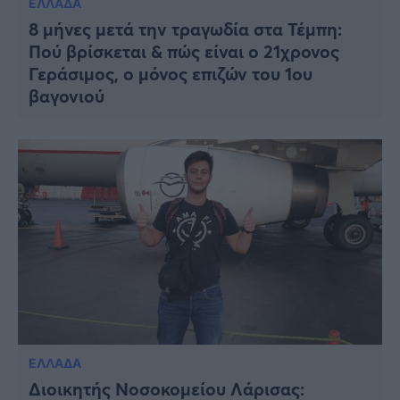
ΕΛΛΑΔΑ
Viral
8 μήνες μετά την τραγωδία στα Τέμπη:
Πού βρίσκεται & πώς είναι ο 21χρονος
Κουζίνα
Γεράσιμος, ο μόνος επιζών του 1ου
Ζώδια
βαγονιού
Pet
Πίστη
ΕΛΛΑΔΑ
Διοικητής Νοσοκομείου Λάρισας: