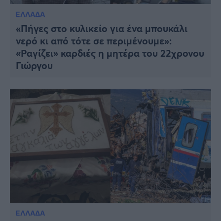
Viral
ΕΛΛΑΔΑ
«Πήγες στο κυλικείο για ένα μπουκάλι
Κουζίνα
νερό κι από τότε σε περιμένουμε»:
Ζώδια
«Ραγίζει» καρδιές η μητέρα του 22χρονου
Γιώργου
Pet
Πίστη
ΕΛΛΑΔΑ