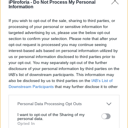
iPliroforia -
Do Not Process My Personal
Information
If you wish to opt-out of the sale, sharing to third parties, or
processing of your personal or sensitive information for
targeted advertising by us, please use the below opt-out
ΕΛΛΑΔΑ
section to confirm your selection. Please note that after your
Συγκλονίζει αδελφός θύματος στα Τέμπη:
opt-out request is processed you may continue seeing
«Οι πολιτικοί προτίμησαν να μην σώσουν
interest-based ads based on personal information utilized by
us or personal information disclosed to third parties prior to
τους ανθρώπους αλλά να “φάνε” τα
your opt-out. You may separately opt-out of the further
εκατομμύρια»
disclosure of your personal information by third parties on the
IAB’s list of downstream participants. This information may
also be disclosed by us to third parties on the
IAB’s List of
Downstream Participants
that may further disclose it to other
third parties.
Personal Data Processing Opt Outs
I want to opt-out of the Sharing of my
personal data.
Opted In