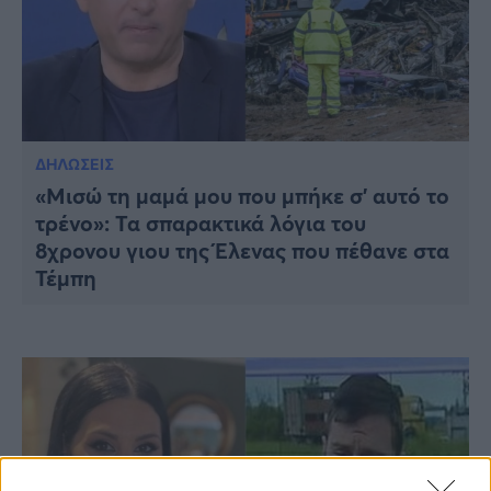
ΔΗΛΩΣΕΙΣ
«Μισώ τη μαμά μου που μπήκε σ’ αυτό το
τρένο»: Τα σπαρακτικά λόγια του
8χρονου γιου της Έλενας που πέθανε στα
Τέμπη