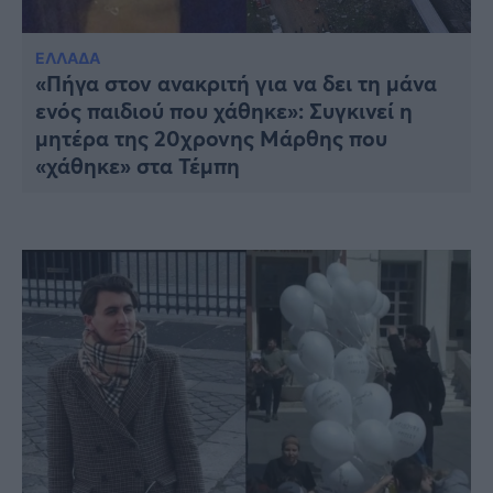
Υγεία
Γυναίκα
ΕΛΛΑΔΑ
«Πήγα στον ανακριτή για να δει τη μάνα
Καιρός
ενός παιδιού που χάθηκε»: Συγκινεί η
μητέρα της 20χρονης Μάρθης που
«χάθηκε» στα Τέμπη