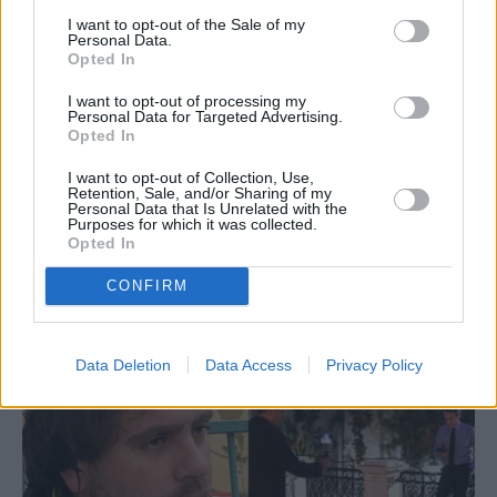
I want to opt-out of the Sale of my
Personal Data.
Opted In
I want to opt-out of processing my
Personal Data for Targeted Advertising.
ΕΛΛΑΔΑ
Opted In
«Τις περίμενα να επιστρέψουν πίσω…
Τους μιλάω κάθε μέρα»: «Ραγίζει»
I want to opt-out of Collection, Use,
Retention, Sale, and/or Sharing of my
καρδιές η κολλητή 2 φοιτητριών που
Personal Data that Is Unrelated with the
Purposes for which it was collected.
χάθηκαν στα Τέμπη
Opted In
CONFIRM
Data Deletion
Data Access
Privacy Policy