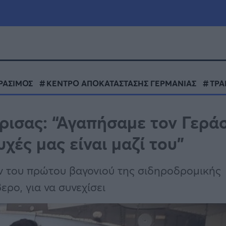
μία
Πολιτική
Τράπεζες
ΡΑΣΙΜΟΣ
ΚΕΝΤΡΟ ΑΠΟΚΑΤΑΣΤΑΣΗΣ ΓΕΡΜΑΝΙΑΣ
ΤΡΑ
Επιδοτήσεις
le
Αθλητικά
ρισας: “Αγαπήσαμε τον Γερά
ΕΣΠΑ
υχές μας είναι μαζί του”
α
Καιρός
ν του πρώτου βαγονιού της σιδηροδρομικής
ρο, για να συνεχίσει