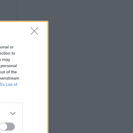
«ενόχληση» με τους πολίτες
για τα Τέμπη- «Αυτή η χώρα
είχε και άλλα δυστυχήματα»
ΠΙΣΤΗ
16:09
Μήτηρ του Ιησού: Προσευχή
στην Παναγία για τις δύσκολες
στιγμές
sonal or
ection to
ΥΓΕΙΑ
15:42
ou may
Συναγερμός στις ευρωπαϊκές
 personal
αγορές: Ανακαλούνται
out of the
πεπόνια και σταφύλια με
 downstream
φυτοφάρμακα
B’s List of
GOSSIP
15:12
Νεφέλη Μεγκ: Το βίντεο για τη
Σίσσυ Χρηστίδου έφερε
αντιδράσεις – «Είμαστε ok με
τα ενέσιμα;»
ΕΛΛΑΔΑ
14:46