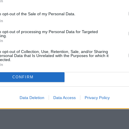
In
o opt-out of the Sale of my Personal Data.
ρονου Γεράσιμου
In
to opt-out of processing my Personal Data for Targeted
ing.
In
ρώτη αντιμετώπιση των εξαιρετικά σοβαρών
o opt-out of Collection, Use, Retention, Sale, and/or Sharing
ersonal Data that Is Unrelated with the Purposes for which it
πριν από λίγες ώρες, όταν και εξελίχθηκε η
lected.
In
CONFIRM
Data Deletion
Data Access
Privacy Policy
ε από όλο το προσωπικό του