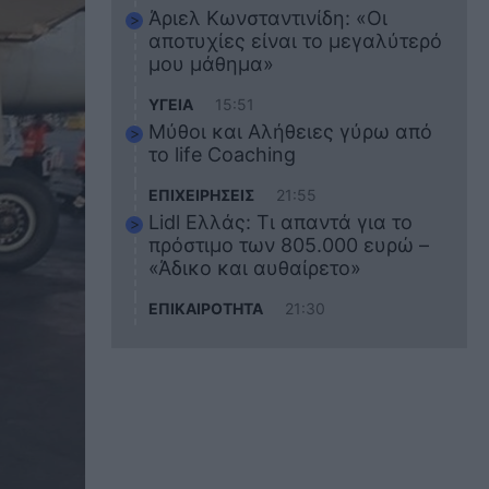
Άριελ Κωνσταντινίδη: «Οι
αποτυχίες είναι το μεγαλύτερό
μου μάθημα»
ΥΓΕΙΑ
15:51
Μύθοι και Αλήθειες γύρω από
το life Coaching
ΕΠΙΧΕΙΡΗΣΕΙΣ
21:55
Lidl Ελλάς: Τι απαντά για το
πρόστιμο των 805.000 ευρώ –
«Άδικο και αυθαίρετο»
ΕΠΙΚΑΙΡΟΤΗΤΑ
21:30
Στο εκπαιδευτικό του ταξίδι
σκοτώθηκε ο 20χρονος
ναυτικός του Blue Star Chios –
Πώς έγινε το τραγικό
δυστύχημα
ΖΩΔΙΑ
21:10
Αυτά τα 3 ζώδια θα πετύχουν