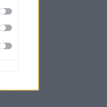
Θλίψη: Έφυγε από τη ζωή
γνωστός Έλληνας ηθοποιός