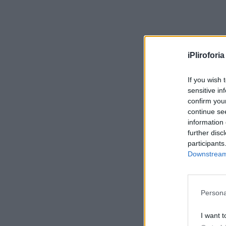
iPliroforia
If you wish 
sensitive in
confirm you
continue se
information 
further disc
participants
Downstream 
Persona
I want t