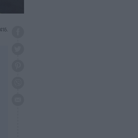
το 2026: Πότε θα έρθει η
μεγάλη αλλαγή
ΕΠΙΚΑΙΡΟΤΗΤΑ
20:45
Τραγωδία στη Λάρισα: Νεκρός
41δ.
50χρονος με αδιανόητο τρόπο
ΥΓΕΙΑ
20:20
Ελάχιστοι τη γνωρίζουν: Η
βιταμίνη που καταπολεμά
κατάθλιψη, κούραση, κόπωση
ΕΠΙΚΑΙΡΟΤΗΤΑ
19:50
ΕΚΤΑΚΤΟ: Σεισμός τώρα στην
Αττική
ΕΠΙΚΑΙΡΟΤΗΤΑ
19:20
«Συναγερμός» τώρα στη
Γλυφάδα
ΕΠΙΚΑΙΡΟΤΗΤΑ
18:45
Θλίψη: Πέθανε πολύτεκνη