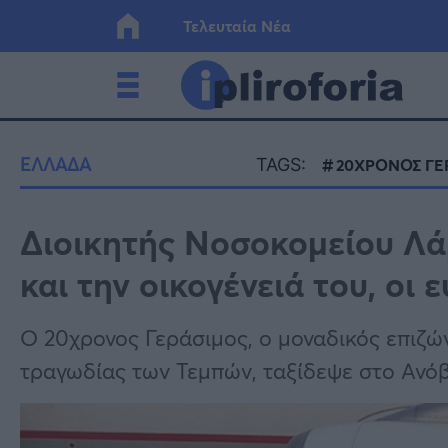
Τελευταία Νέα
Ελλάδα
Οικονο
ΕΛΛΑΔΑ
TAGS:
20ΧΡΟΝΟΣ ΓΕ
Κόσμος
Lifesty
Διοικητής Νοσοκομείου Λά
και την οικογένειά του, οι ε
Υγεία
Γυναίκ
Ο 20χρονος Γεράσιμος, ο μοναδικός επιζώ
τραγωδίας των Τεμπών, ταξίδεψε στο Ανόβε