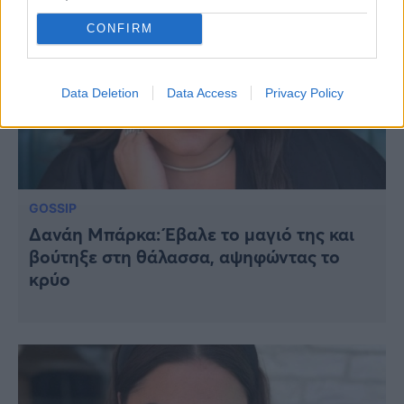
CONFIRM
Data Deletion
Data Access
Privacy Policy
GOSSIP
Δανάη Μπάρκα: Έβαλε το μαγιό της και
βούτηξε στη θάλασσα, αψηφώντας το
κρύο