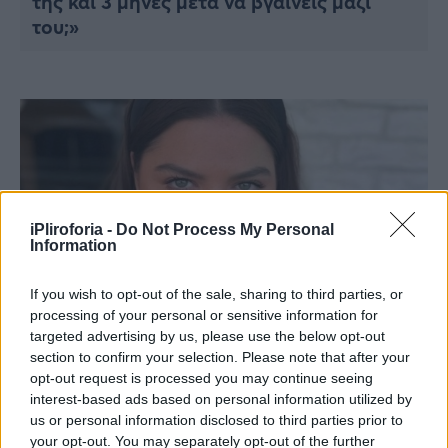
της και 3 μήνες μετά να βγαίνεις μαζί
του;»
iPliroforia -
Do Not Process My Personal
Information
If you wish to opt-out of the sale, sharing to third parties, or
processing of your personal or sensitive information for
targeted advertising by us, please use the below opt-out
GOSSIP
section to confirm your selection. Please note that after your
Ξέσπασε η Δανάη Μπάρκα: Τα είπε όλα
opt-out request is processed you may continue seeing
για τη δημοσιοποίηση των προσωπικών
interest-based ads based on personal information utilized by
us or personal information disclosed to third parties prior to
της στιγμών
your opt-out. You may separately opt-out of the further