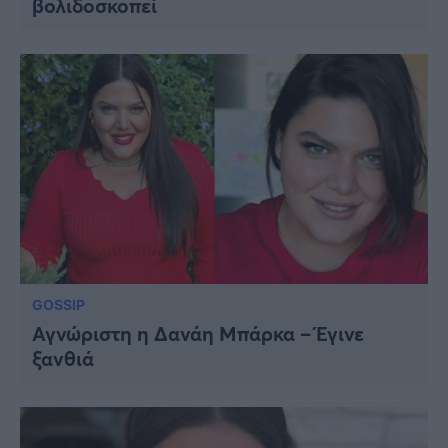
βολιδοσκοπεί
Viral
Κουζίνα
Ζώδια
Pet
Πίστη
GOSSIP
Αγνώριστη η Δανάη Μπάρκα – Έγινε
ξανθιά