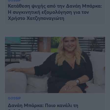
Υγεία
GOSSIP
Κατάθεση ψυχής από την Δανάη Μπάρκα:
Η συγκινητική εξομολόγηση για τον
Γυναίκα
Χρήστο Χατζηπαναγιώτη
Καιρός
GOSSIP
Δανάη Μπάρκα: Ποιο κανάλι τη