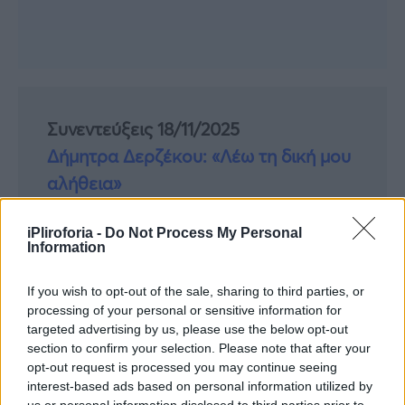
Συνεντεύξεις 18/11/2025
Δήμητρα Δερζέκου: «Λέω τη δική μου
αλήθεια»
iPliroforia -
Do Not Process My Personal
Information
Συνεντεύξεις 18/11/2025
If you wish to opt-out of the sale, sharing to third parties, or
Τζεφ Μοντάνα: «Κανένας δεν μπορεί
processing of your personal or sensitive information for
να σου πει ποιος είσαι»
targeted advertising by us, please use the below opt-out
section to confirm your selection. Please note that after your
opt-out request is processed you may continue seeing
interest-based ads based on personal information utilized by
us or personal information disclosed to third parties prior to