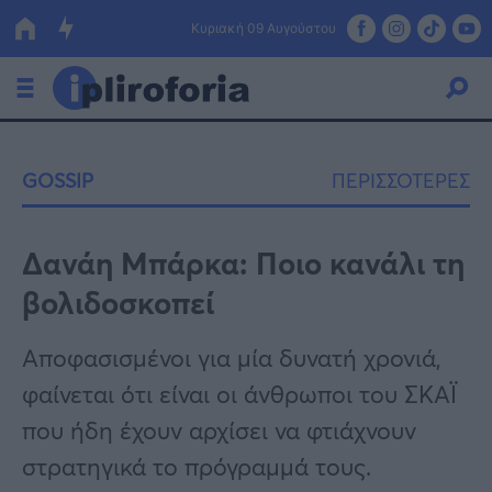
Κυριακή 09 Αυγούστου
Ελλάδα
GOSSIP
ΠΕΡΙΣΣΟΤΕΡΕΣ
Οικονομία
Πολιτική
Δανάη Μπάρκα: Ποιο κανάλι τη
βολιδοσκοπεί
Τράπεζες
Επιδοτήσεις
Κόσμος
Αποφασισμένοι για μία δυνατή χρονιά,
φαίνεται ότι είναι οι άνθρωποι του ΣΚΑΪ
Lifestyle
ΕΣΠΑ
που ήδη έχουν αρχίσει να φτιάχνουν
Αθλητικά
στρατηγικά το πρόγραμμά τους.