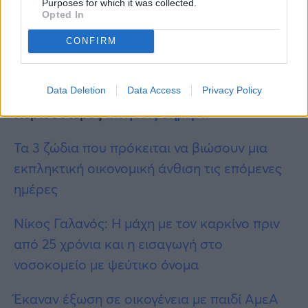
Purposes for which it was collected.
Opted In
CONFIRM
Data Deletion
Data Access
Privacy Policy
Περισσότερες
Ειδήσεις σήμερα
Τα 3 ζώδια που πρόκειται να βιώσουν μια
εκπληκτική οικονομική άνθιση τις επόμενες
ημέρες
Νίκος Γαλανός: Η μάχη με τον καρκίνο πριν
από 25 χρόνια και η εισαγωγή στο
νοσοκομείο με ψεύτικο όνομα
Έκαναν έξωση σε οικογένεια με παιδί ΑμεΑ