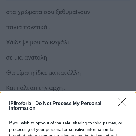
στα χρώματα σου ξεθυμαίνουν
παλιά πονετικά .
Χάιδεψε μου το κεφάλι
σε μια ανατολή
Θα είμαι η ίδια, μα και άλλη
Και πάλι απ’την αρχή .
iPliroforia -
Do Not Process My Personal
Δανάη Μπάρκα: Η ανάρτηση
Information
της
If you wish to opt-out of the sale, sharing to third parties, or
processing of your personal or sensitive information for
targeted advertising by us, please use the below opt-out