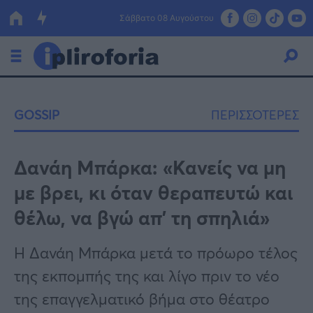
Σάββατο 08 Αυγούστου
Ελλάδα
GOSSIP
ΠΕΡΙΣΣΟΤΕΡΕΣ
Οικονομία
Πολιτική
Δανάη Μπάρκα: «Κανείς να μη
με βρει, κι όταν θεραπευτώ και
Τράπεζες
θέλω, να βγώ απ’ τη σπηλιά»
Επιδοτήσεις
Κόσμος
Η Δανάη Μπάρκα μετά το πρόωρο τέλος
Lifestyle
ΕΣΠΑ
της εκπομπής της και λίγο πριν το νέο
Αθλητικά
της επαγγελματικό βήμα στο θέατρο