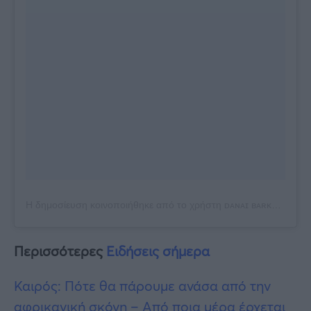
Η δημοσίευση κοινοποιήθηκε από το χρήστη ᴅᴀɴᴀɪ ʙᴀʀᴋᴀ 🌻🧿 (@danai_barka)
Περισσότερες
Ειδήσεις σήμερα
Καιρός: Πότε θα πάρουμε ανάσα από την
αφρικανική σκόνη – Από ποια μέρα έρχεται