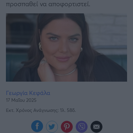
Υγεία
προσπαθεί να αποφορτιστεί.
Γυναίκα
Καιρός
Γεωργία Κεφάλα
17 Μαΐου 2025
Εκτ. Χρόνος Ανάγνωσης: 1λ. 58δ.