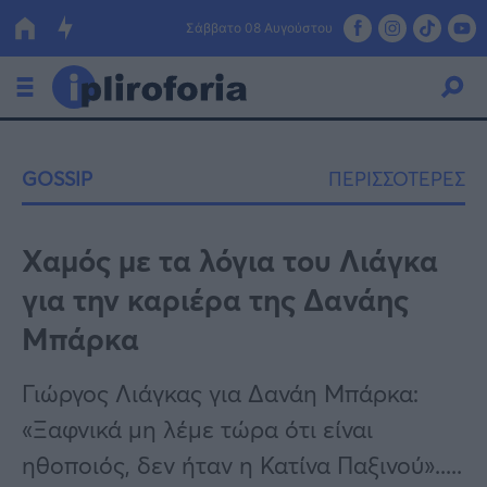
Σάββατο 08 Αυγούστου
Ελλάδα
GOSSIP
ΠΕΡΙΣΣΟΤΕΡΕΣ
Οικονομία
Πολιτική
Χαμός με τα λόγια του Λιάγκα
για την καριέρα της Δανάης
Τράπεζες
Μπάρκα
Επιδοτήσεις
Κόσμος
Γιώργος Λιάγκας για Δανάη Μπάρκα:
Lifestyle
ΕΣΠΑ
«Ξαφνικά μη λέμε τώρα ότι είναι
Αθλητικά
ηθοποιός, δεν ήταν η Κατίνα Παξινού».....