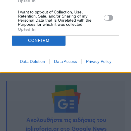
Opted In
Πάπας Λέων ΙΔ’: Το γεύμα που μοιράστηκε με
τον Θανάση Βέγγο – Η άγνωστη ιστορία
I want to opt-out of Collection, Use,
Retention, Sale, and/or Sharing of my
Personal Data that Is Unrelated with the
Purposes for which it was collected.
Εορτολόγιο: Ποιοι γιορτάζουν σήμερα 9
Opted In
Μαΐου – Ο προστάτης των οδηγών
CONFIRM
TAGS:
ΓΙΩΡΓΟΣ ΛΙΑΓΚΑΣ
ΔΑΝΑΗ ΜΠΑΡΚΑ
Data Deletion
Data Access
Privacy Policy
Ακολουθήστε τις ειδήσεις του
ipliroforia.gr στο Google News