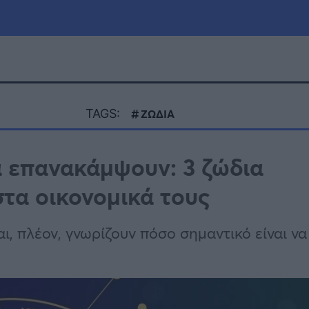
μία
Πολιτική
Τράπεζες
TAGS:
ΖΩΔΙΑ
Επιδοτήσεις
le
Αθλητικά
α επανακάμψουν: 3 ζώδια
ΕΣΠΑ
στα οικονομικά τους
α
Καιρός
ι, πλέον, γνωρίζουν πόσο σημαντικό είναι να