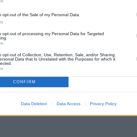
In
ικοί έχουν αρχίσει να παίρνουν τα ηνία και να
o opt-out of the Sale of my Personal Data.
ώριμα και με περισσότερη αυτοπεποίθηση. Αν κάτι
In
αλλάξουν. Αν νιώθουν πως ήρθε η ώρα να δοκιμάσο
to opt-out of processing my Personal Data for Targeted
ος τους βρίσκει πιο αποφασισμένους από ποτέ να
ing.
In
ουν.
o opt-out of Collection, Use, Retention, Sale, and/or Sharing
ersonal Data that Is Unrelated with the Purposes for which it
lected.
ο στα οικονομικά
In
CONFIRM
Data Deletion
Data Access
Privacy Policy