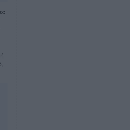
 το
ν
κή
ό,