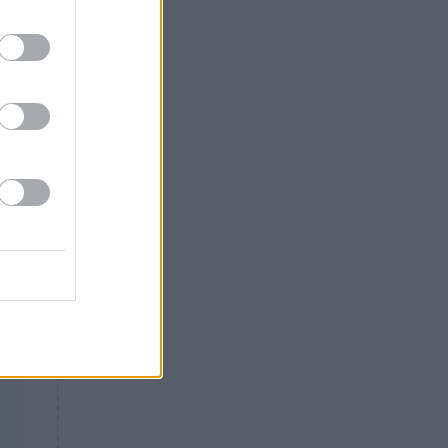
Θλίψη: Έφυγε από τη ζωή
γνωστός Έλληνας ηθοποιός
υν