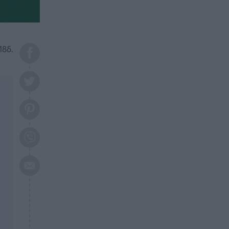
το 2026: Πότε θα έρθει η
μεγάλη αλλαγή
ΕΠΙΚΑΙΡΟΤΗΤΑ
20:45
Τραγωδία στη Λάρισα: Νεκρός
18δ.
50χρονος με αδιανόητο τρόπο
ΥΓΕΙΑ
20:20
Ελάχιστοι τη γνωρίζουν: Η
βιταμίνη που καταπολεμά
κατάθλιψη, κούραση, κόπωση
ΕΠΙΚΑΙΡΟΤΗΤΑ
19:50
ΕΚΤΑΚΤΟ: Σεισμός τώρα στην
Αττική
ΕΠΙΚΑΙΡΟΤΗΤΑ
19:20
«Συναγερμός» τώρα στη
Γλυφάδα
ΕΠΙΚΑΙΡΟΤΗΤΑ
18:45
Θλίψη: Πέθανε πολύτεκνη