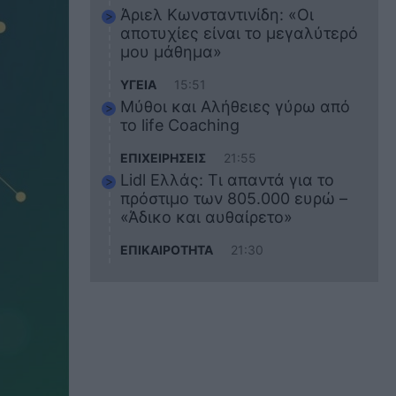
Άριελ Κωνσταντινίδη: «Οι
αποτυχίες είναι το μεγαλύτερό
μου μάθημα»
ΥΓΕΙΑ
15:51
Μύθοι και Αλήθειες γύρω από
το life Coaching
ΕΠΙΧΕΙΡΗΣΕΙΣ
21:55
Lidl Ελλάς: Τι απαντά για το
πρόστιμο των 805.000 ευρώ –
«Άδικο και αυθαίρετο»
ΕΠΙΚΑΙΡΟΤΗΤΑ
21:30
Στο εκπαιδευτικό του ταξίδι
σκοτώθηκε ο 20χρονος
ναυτικός του Blue Star Chios –
Πώς έγινε το τραγικό
δυστύχημα
ΖΩΔΙΑ
21:10
Αυτά τα 3 ζώδια θα πετύχουν