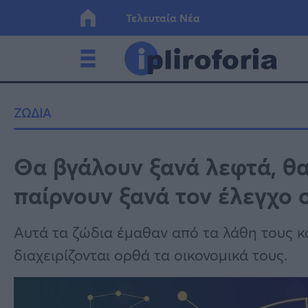
Τελευταία Νέα
Ελλάδα
Οικονο
ΖΩΔΙΑ
Κόσμος
Lifesty
Θα βγάλουν ξανά λεφτά, θ
παίρνουν ξανά τον έλεγχο 
Υγεία
Γυναίκ
Αυτά τα ζώδια έμαθαν από τα λάθη τους κα
διαχειρίζονται ορθά τα οικονομικά τους.