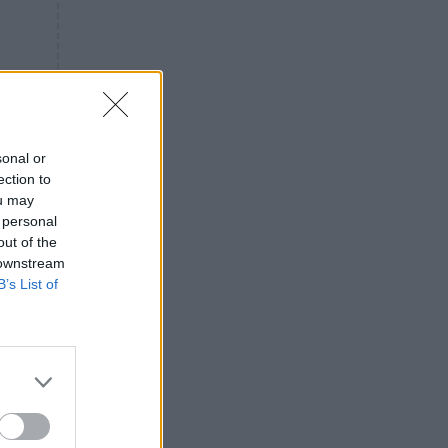
«ενόχληση» με τους πολίτες
για τα Τέμπη- «Αυτή η χώρα
είχε και άλλα δυστυχήματα»
ΠΙΣΤΗ
16:09
Μήτηρ του Ιησού: Προσευχή
στην Παναγία για τις δύσκολες
στιγμές
sonal or
ection to
ΥΓΕΙΑ
15:42
ou may
Συναγερμός στις ευρωπαϊκές
 personal
αγορές: Ανακαλούνται
out of the
πεπόνια και σταφύλια με
 downstream
φυτοφάρμακα
B’s List of
GOSSIP
15:12
Νεφέλη Μεγκ: Το βίντεο για τη
Σίσσυ Χρηστίδου έφερε
αντιδράσεις – «Είμαστε ok με
τα ενέσιμα;»
ΕΛΛΑΔΑ
14:46