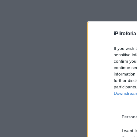
iPliroforia
If you wish 
sensitive in
confirm you
continue se
information 
further disc
participants
Downstream 
Persona
I want t