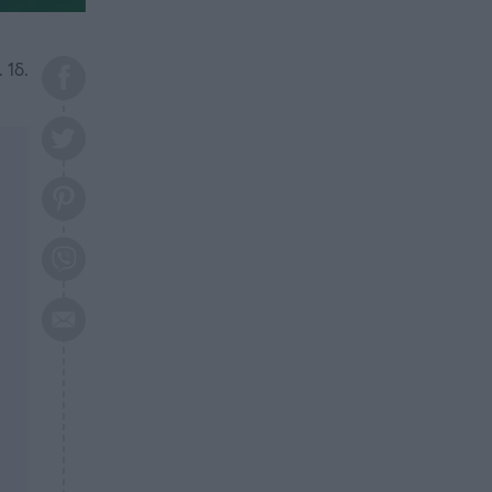
το 2026: Πότε θα έρθει η
μεγάλη αλλαγή
 1δ.
ΕΠΙΚΑΙΡΟΤΗΤΑ
20:45
Τραγωδία στη Λάρισα: Νεκρός
50χρονος με αδιανόητο τρόπο
ΥΓΕΙΑ
20:20
Ελάχιστοι τη γνωρίζουν: Η
βιταμίνη που καταπολεμά
κατάθλιψη, κούραση, κόπωση
ΕΠΙΚΑΙΡΟΤΗΤΑ
19:50
ΕΚΤΑΚΤΟ: Σεισμός τώρα στην
Αττική
ΕΠΙΚΑΙΡΟΤΗΤΑ
19:20
«Συναγερμός» τώρα στη
Γλυφάδα
ΕΠΙΚΑΙΡΟΤΗΤΑ
18:45
Θλίψη: Πέθανε πολύτεκνη