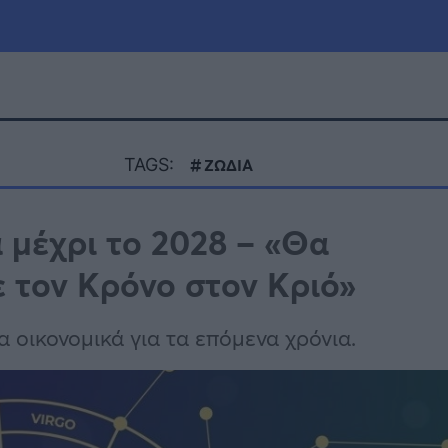
μία
Πολιτική
Τράπεζες
TAGS:
ΖΩΔΙΑ
Επιδοτήσεις
le
Αθλητικά
 μέχρι το 2028 – «Θα
ΕΣΠΑ
 τον Κρόνο στον Κριό»
α
Καιρός
α οικονομικά για τα επόμενα χρόνια.