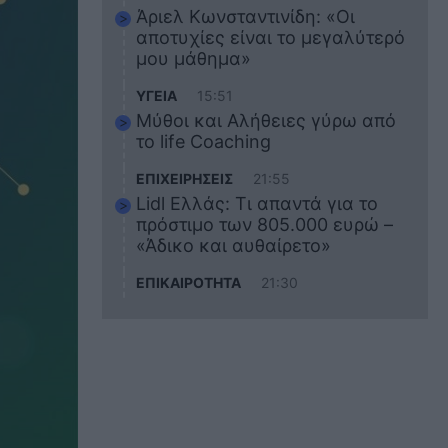
Άριελ Κωνσταντινίδη: «Οι
αποτυχίες είναι το μεγαλύτερό
μου μάθημα»
ΥΓΕΙΑ
15:51
Μύθοι και Αλήθειες γύρω από
το life Coaching
ΕΠΙΧΕΙΡΗΣΕΙΣ
21:55
Lidl Ελλάς: Τι απαντά για το
πρόστιμο των 805.000 ευρώ –
«Άδικο και αυθαίρετο»
ΕΠΙΚΑΙΡΟΤΗΤΑ
21:30
Στο εκπαιδευτικό του ταξίδι
σκοτώθηκε ο 20χρονος
ναυτικός του Blue Star Chios –
Πώς έγινε το τραγικό
δυστύχημα
ΖΩΔΙΑ
21:10
Αυτά τα 3 ζώδια θα πετύχουν