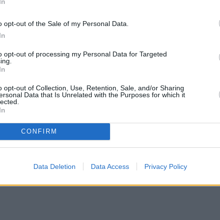
In
o opt-out of the Sale of my Personal Data.
α και να μην ήξεραν ποιο δρόμο να ακολουθήσουν,
In
ται τώρα σε πορεία προς την επιτυχία. Εφόσον
to opt-out of processing my Personal Data for Targeted
α παρατούν, ένας αστρολόγος εξήγησε ότι όλα θα
ing.
In
νεχίσουν να προχωρούν μπροστά.
o opt-out of Collection, Use, Retention, Sale, and/or Sharing
ersonal Data that Is Unrelated with the Purposes for which it
lected.
κά μέχρι το 2028, με τον Κρόνο στ
In
CONFIRM
Data Deletion
Data Access
Privacy Policy