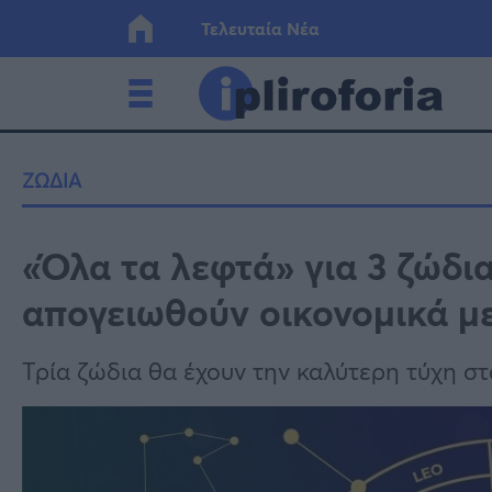
Τελευταία Νέα
Ελλάδα
Οικονο
ΖΩΔΙΑ
Κόσμος
Lifesty
«Όλα τα λεφτά» για 3 ζώδια
απογειωθούν οικονομικά με
Υγεία
Γυναίκ
Τρία ζώδια θα έχουν την καλύτερη τύχη στ