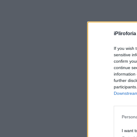
iPliroforia
If you wish 
sensitive in
confirm you
continue se
information 
further disc
participants
Downstream 
Persona
I want t