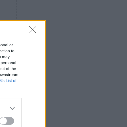
«ενόχληση» με τους πολίτες
για τα Τέμπη- «Αυτή η χώρα
είχε και άλλα δυστυχήματα»
ΠΙΣΤΗ
16:09
Μήτηρ του Ιησού: Προσευχή
στην Παναγία για τις δύσκολες
στιγμές
sonal or
ection to
ΥΓΕΙΑ
15:42
ou may
Συναγερμός στις ευρωπαϊκές
 personal
αγορές: Ανακαλούνται
out of the
πεπόνια και σταφύλια με
 downstream
φυτοφάρμακα
B’s List of
GOSSIP
15:12
Νεφέλη Μεγκ: Το βίντεο για τη
Σίσσυ Χρηστίδου έφερε
αντιδράσεις – «Είμαστε ok με
τα ενέσιμα;»
ΕΛΛΑΔΑ
14:46