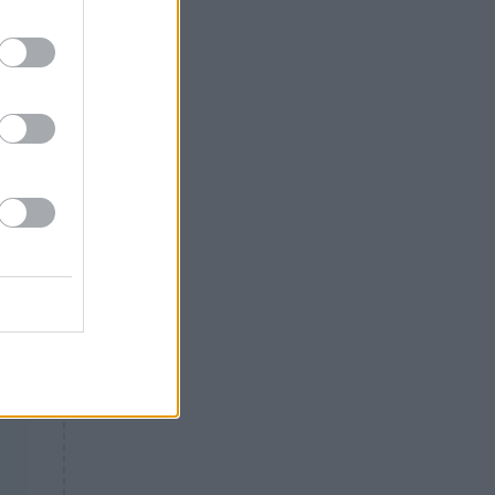
Θλίψη: Έφυγε από τη ζωή
γνωστός Έλληνας ηθοποιός
ον