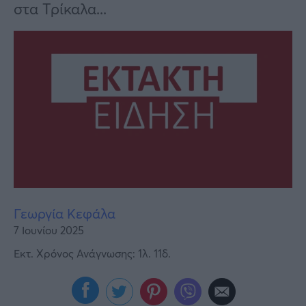
Υγεία
στα Τρίκαλα...
Γυναίκα
Καιρός
Γεωργία Κεφάλα
7 Ιουνίου 2025
Εκτ. Χρόνος Ανάγνωσης: 1λ. 11δ.