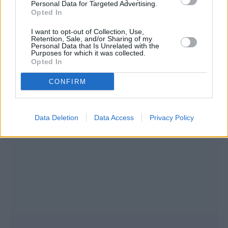
Δήμητρα Δερζέκου: «Λέω τη δική μου
Personal Data for Targeted Advertising.
Opted In
αλήθεια»
I want to opt-out of Collection, Use,
Retention, Sale, and/or Sharing of my
Personal Data that Is Unrelated with the
Purposes for which it was collected.
Opted In
Συνεντεύξεις 18/11/2025
Τζεφ Μοντάνα: «Κανένας δεν μπορεί
CONFIRM
να σου πει ποιος είσαι»
Data Deletion
Data Access
Privacy Policy