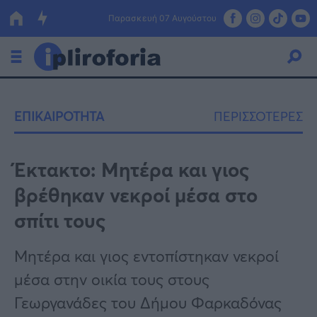
Παρασκευή 07 Αυγούστου
Ελλάδα
ΕΠΙΚΑΙΡΟΤΗΤΑ
ΠΕΡΙΣΣΟΤΕΡΕΣ
Οικονομία
Πολιτική
Έκτακτο: Μητέρα και γιος
βρέθηκαν νεκροί μέσα στο
Τράπεζες
σπίτι τους
Επιδοτήσεις
Κόσμος
Μητέρα και γιος εντοπίστηκαν νεκροί
Lifestyle
ΕΣΠΑ
μέσα στην οικία τους στους
Αθλητικά
Γεωργανάδες του Δήμου Φαρκαδόνας