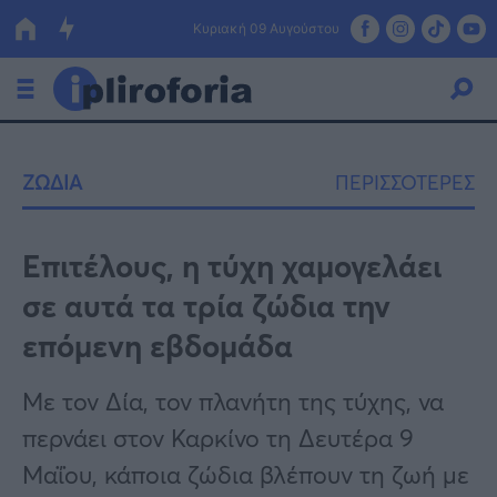
Κυριακή 09 Αυγούστου
Ελλάδα
ΖΩΔΙΑ
ΠΕΡΙΣΣΟΤΕΡΕΣ
Οικονομία
Πολιτική
Επιτέλους, η τύχη χαμογελάει
σε αυτά τα τρία ζώδια την
Τράπεζες
επόμενη εβδομάδα
Επιδοτήσεις
Κόσμος
Με τον Δία, τον πλανήτη της τύχης, να
Lifestyle
ΕΣΠΑ
περνάει στον Καρκίνο τη Δευτέρα 9
Αθλητικά
Μαΐου, κάποια ζώδια βλέπουν τη ζωή με