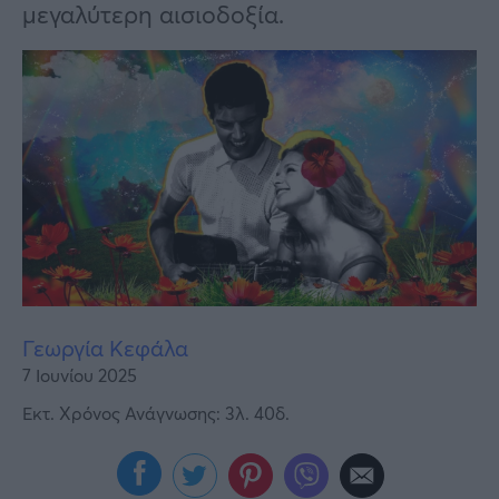
Υγεία
μεγαλύτερη αισιοδοξία.
Γυναίκα
Καιρός
Γεωργία Κεφάλα
7 Ιουνίου 2025
Εκτ. Χρόνος Ανάγνωσης: 3λ. 40δ.