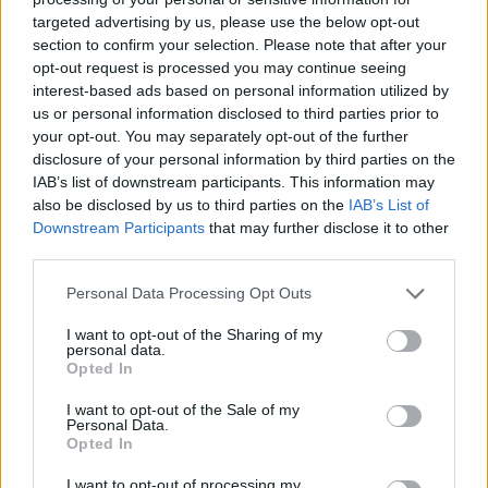
targeted advertising by us, please use the below opt-out
Συνεντεύξεις 18/11/2025
section to confirm your selection. Please note that after your
Δήμητρα Δερζέκου: «Λέω τη δική μου
opt-out request is processed you may continue seeing
interest-based ads based on personal information utilized by
αλήθεια»
us or personal information disclosed to third parties prior to
your opt-out. You may separately opt-out of the further
disclosure of your personal information by third parties on the
IAB’s list of downstream participants. This information may
Συνεντεύξεις 18/11/2025
also be disclosed by us to third parties on the
IAB’s List of
Downstream Participants
that may further disclose it to other
Τζεφ Μοντάνα: «Κανένας δεν μπορεί
third parties.
να σου πει ποιος είσαι»
Personal Data Processing Opt Outs
I want to opt-out of the Sharing of my
personal data.
Opted In
I want to opt-out of the Sale of my
Personal Data.
Opted In
I want to opt-out of processing my